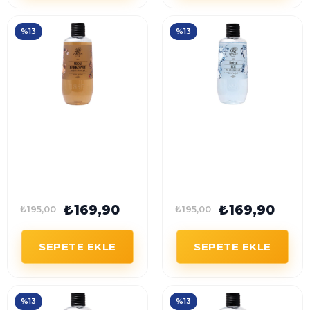
%13
%13
Rebul Dark Spice Duş
Rebul İce Duş Jeli 500
Jeli 500 ml Unisex
ml Unisex
₺169,90
₺169,90
₺195,00
₺195,00
SEPETE EKLE
SEPETE EKLE
%13
%13