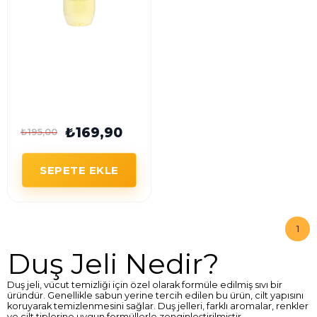
Rebul Sweet Lemon
Duş Jeli 500 ml Unisex
₺169,90
₺195,00
SEPETE EKLE
1
Duş Jeli Nedir?
Duş jeli, vücut temizliği için özel olarak formüle edilmiş sıvı bir
üründür. Genellikle sabun yerine tercih edilen bu ürün, cilt yapısını
koruyarak temizlenmesini sağlar. Duş jelleri, farklı aromalar, renkler
ve cilt tiplerine uygun formüllerle zenginleştirilmiştir.