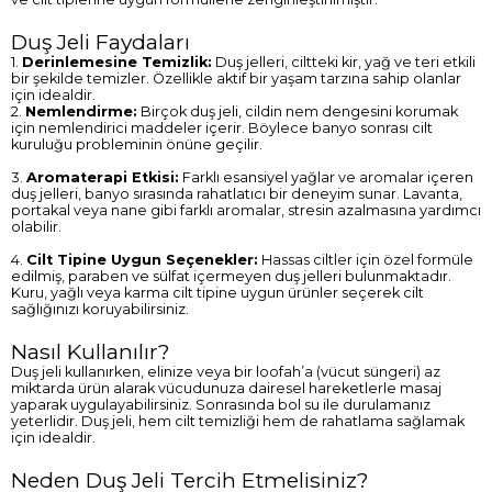
Duş Jeli Faydaları
1.
Derinlemesine Temizlik:
Duş jelleri, ciltteki kir, yağ ve teri etkili
bir şekilde temizler. Özellikle aktif bir yaşam tarzına sahip olanlar
için idealdir.
2.
Nemlendirme:
Birçok duş jeli, cildin nem dengesini korumak
için nemlendirici maddeler içerir. Böylece banyo sonrası cilt
kuruluğu probleminin önüne geçilir.
3.
Aromaterapi Etkisi:
Farklı esansiyel yağlar ve aromalar içeren
duş jelleri, banyo sırasında rahatlatıcı bir deneyim sunar. Lavanta,
portakal veya nane gibi farklı aromalar, stresin azalmasına yardımcı
olabilir.
4.
Cilt Tipine Uygun Seçenekler:
Hassas ciltler için özel formüle
edilmiş, paraben ve sülfat içermeyen duş jelleri bulunmaktadır.
Kuru, yağlı veya karma cilt tipine uygun ürünler seçerek cilt
sağlığınızı koruyabilirsiniz.
Nasıl Kullanılır?
Duş jeli kullanırken, elinize veya bir loofah’a (vücut süngeri) az
miktarda ürün alarak vücudunuza dairesel hareketlerle masaj
yaparak uygulayabilirsiniz. Sonrasında bol su ile durulamanız
yeterlidir. Duş jeli, hem cilt temizliği hem de rahatlama sağlamak
için idealdir.
Neden Duş Jeli Tercih Etmelisiniz?