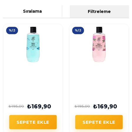
Sıralama
Filtreleme
%13
%13
Rebul Aqua Duş Jeli
Rebul Bouquet Duş
500 ml Unisex
Jeli 500 ml Unisex
₺169,90
₺169,90
₺195,00
₺195,00
SEPETE EKLE
SEPETE EKLE