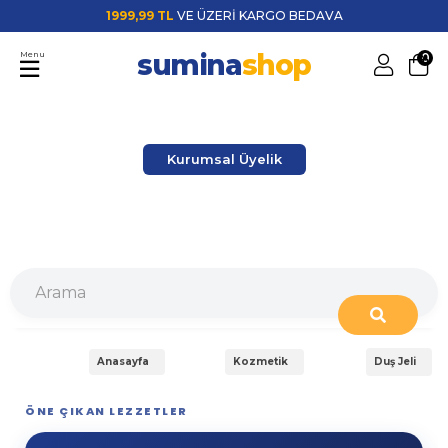
1999,99 TL
VE ÜZERİ KARGO BEDAVA
sumina
shop
Menu
0
Kurumsal Üyelik
Anasayfa
Kozmetik
Duş Jeli
ÖNE ÇIKAN LEZZETLER