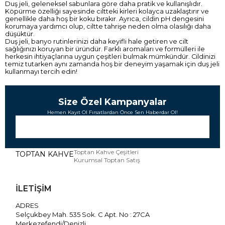
Duş jeli, geleneksel sabunlara göre daha pratik ve kullanışlıdır.
Köpürme özelliği sayesinde ciltteki kirleri kolayca uzaklaştırır ve
genellikle daha hoş bir koku bırakır. Ayrıca, cildin pH dengesini
korumaya yardımcı olup, ciltte tahrişe neden olma olasılığı daha
düşüktür.
Duş jeli, banyo rutinlerinizi daha keyifli hale getiren ve cilt
sağlığınızı koruyan bir üründür. Farklı aromaları ve formülleri ile
herkesin ihtiyaçlarına uygun çeşitleri bulmak mümkündür. Cildinizi
temiz tutarken aynı zamanda hoş bir deneyim yaşamak için duş jeli
kullanmayı tercih edin!
Size Özel Kampanyalar
Hemen Kayıt Ol Fırsatlardan Önce Sen Haberdar Ol!
Toptan Kahve Çeşitleri
TOPTAN KAHVE
Kurumsal Toptan Satış
İLETİŞİM
ADRES
Selçukbey Mah. 535 Sok. C Apt. No : 27CA
Merkezefendi/Denizli