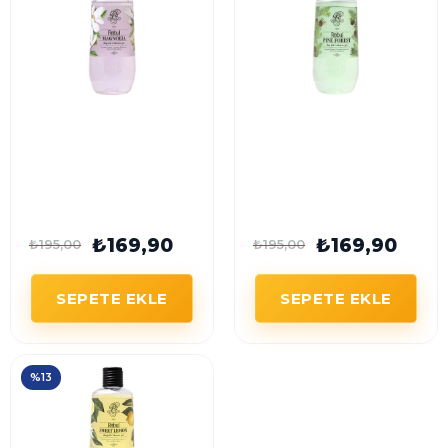
Rebul Magnolia Duş
Rebul Pine Forest Duş
Jeli 500 ml Unisex
Jeli 500 ml Unisex
₺169,90
₺169,90
₺195,00
₺195,00
SEPETE EKLE
SEPETE EKLE
%13