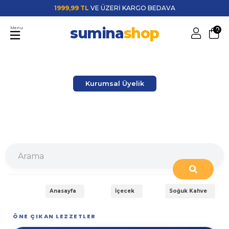
1999,99 TL
VE ÜZERİ KARGO BEDAVA
sumina
shop
Menu
0
Kurumsal Üyelik
Anasayfa
İçecek
Soğuk Kahve
ÖNE ÇIKAN LEZZETLER