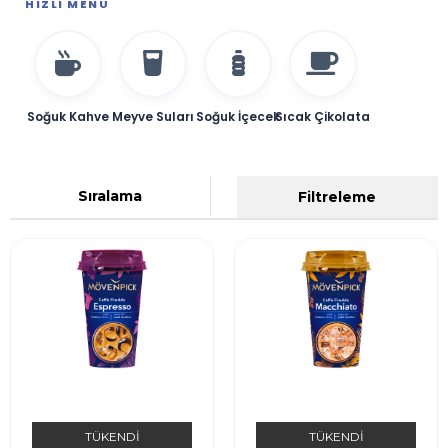
HIZLI MENÜ
Soğuk Kahve
Meyve Suları
Soğuk İçecek
Sıcak Çikolata
Sıralama
Filtreleme
TÜKENDI
TÜKENDI
MÖVENPICK Caffé
MÖVENPICK Caffé