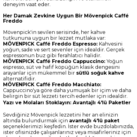
deneyim vaat eder.
Her Damak Zevkine Uygun Bir Mövenpick Caffé
Freddo
Mövenpick'in sevilen serisinde, her kahve
tutkununa uygun bir lezzet mutlaka var:
MÖVENPICK Caffé Freddo Espresso:
Kahvesini
yoğun, sade ve sert sevenler için idealdir. Gerçek
espressonun buz gibi ferahlatıcı halidir.
MÖVENPICK Caffé Freddo Cappuccino:
Yoğun
espresso, süt ve hafif köpüğün klasik dengesini
arayanlar için mükemmel bir
sütlü soğuk kahve
alternatifidir.
MÖVENPICK Caffé Freddo Macchiato:
Cappuccino'ya göre daha yumuşak bir içim ve daha
belirgin bir süt lezzeti tercih edenler için idealdir.
Yazı ve Molaları Stoklayın: Avantajlı 4'lü Paketler
Sevdiğiniz Mövenpick lezzetini her an elinizin
altında bulundurmak için
avantajlı 4'lü paket
seçeneklerimizi keşfedin. İster evde buzdolabınızda,
ister ofisinizde çalışanlarınız veya misafirleriniz için