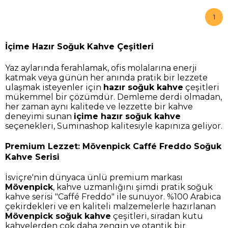
1
İçime Hazır Soğuk Kahve Çeşitleri
Yaz aylarında ferahlamak, ofis molalarına enerji
katmak veya günün her anında pratik bir lezzete
ulaşmak isteyenler için
hazır soğuk kahve
çeşitleri
mükemmel bir çözümdür. Demleme derdi olmadan,
her zaman aynı kalitede ve lezzette bir kahve
deneyimi sunan
içime hazır soğuk kahve
seçenekleri, Suminashop kalitesiyle kapınıza geliyor.
Premium Lezzet: Mövenpick Caffé Freddo Soğuk
Kahve Serisi
İsviçre'nin dünyaca ünlü premium markası
Mövenpick
, kahve uzmanlığını şimdi pratik soğuk
kahve serisi "Caffé Freddo" ile sunuyor. %100 Arabica
çekirdekleri ve en kaliteli malzemelerle hazırlanan
Mövenpick soğuk kahve
çeşitleri, sıradan kutu
kahvelerden çok daha zengin ve otantik bir