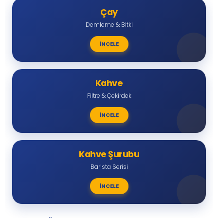
Çay
Demleme & Bitki
İNCELE
Kahve
Filtre & Çekirdek
İNCELE
Kahve Şurubu
Barista Serisi
İNCELE