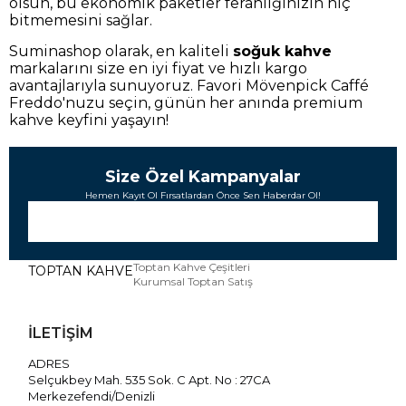
olsun, bu ekonomik paketler ferahlığınızın hiç
bitmemesini sağlar.
Suminashop olarak, en kaliteli
soğuk kahve
markalarını size en iyi fiyat ve hızlı kargo
avantajlarıyla sunuyoruz. Favori Mövenpick Caffé
Freddo'nuzu seçin, günün her anında premium
kahve keyfini yaşayın!
Size Özel Kampanyalar
Hemen Kayıt Ol Fırsatlardan Önce Sen Haberdar Ol!
Toptan Kahve Çeşitleri
TOPTAN KAHVE
Kurumsal Toptan Satış
İLETİŞİM
ADRES
Selçukbey Mah. 535 Sok. C Apt. No : 27CA
Merkezefendi/Denizli