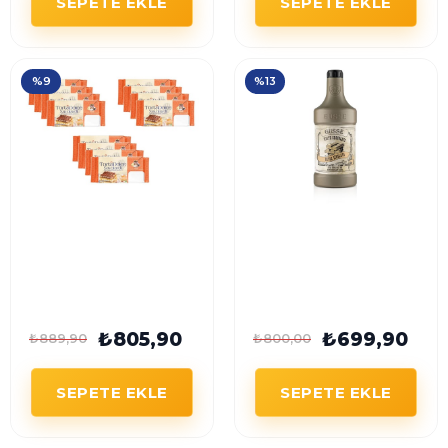
SEPETE EKLE
SEPETE EKLE
%9
%13
TortâDolce Savoiardi
Gusse White
Kedi Dili Bisküvi 200G
Chocolate Beyaz
x 12 Adet
Çikolata Bar Sosu
2500 G
₺805,90
₺699,90
₺889,90
₺800,00
SEPETE EKLE
SEPETE EKLE