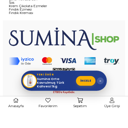
Sos
Krem Çikolata Ezmeler
Fındık Ezmesi
Fındık Kreması
YENİ ÜRÜN
Sumina Orta
İNCELE
×
Kavrulmuş Türk
Kahvesi 1kg
suminashop.com
- © 2026 Tüm Hakları Saklıdır.
Anasayfa
Favorilerim
Sepetim
Üye Girişi
Tasarım ve Destek
Labdorado