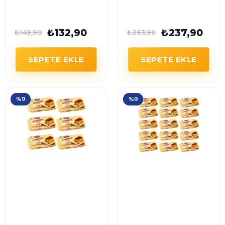
Kedidili 200 Gr
Kedidili 200 Gr x 2
Adet
₺132,90
₺237,90
₺149,90
₺263,90
SEPETE EKLE
SEPETE EKLE
%9
%9
Balocco Savoiardi
Balocco Savoiardi
Kedidili 200 Gr x 6
Kedidili 200 Gr x 15
Adet
Adet