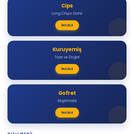
Cips
Long Chips Dahil
İNCELE
Kuruyemiş
Taze ve Doğal
İNCELE
Gofret
Atıştırmalık
İNCELE
HIZLI MENÜ