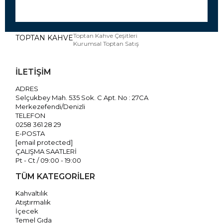
Toptan Kahve Çeşitleri
TOPTAN KAHVE
Kurumsal Toptan Satış
İLETİŞİM
ADRES
Selçukbey Mah. 535 Sok. C Apt. No : 27CA
Merkezefendi/Denizli
TELEFON
0258 361 28 29
E-POSTA
[email protected]
ÇALIŞMA SAATLERİ
Pt - Ct / 09:00 - 19:00
TÜM KATEGORİLER
Kahvaltılık
Atıştırmalık
İçecek
Temel Gıda