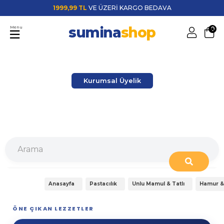
1999,99 TL
VE ÜZERİ KARGO BEDAVA
sumina
shop
Menu
0
Kurumsal Üyelik
Anasayfa
Pastacılık
Unlu Mamul & Tatlı
Hamur &
ÖNE ÇIKAN LEZZETLER