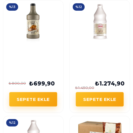
%13
%12
Gusse Karamel Bar
TOSCHI White
Sosu 2500 G
Chocolate Beyaz
Çikolata Barista Sosu
2 Kg
₺699,90
₺1.274,90
₺800,00
₺1.450,00
SEPETE EKLE
SEPETE EKLE
%12