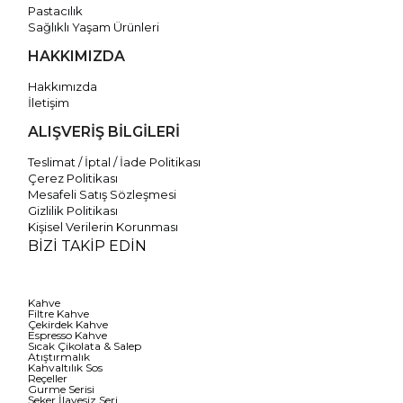
Pastacılık
Sağlıklı Yaşam Ürünleri
HAKKIMIZDA
Hakkımızda
İletişim
ALIŞVERİŞ BİLGİLERİ
Teslimat / İptal / İade Politikası
Çerez Politikası
Mesafeli Satış Sözleşmesi
Gizlilik Politikası
Kişisel Verilerin Korunması
BİZİ TAKİP EDİN
Kahve
Filtre Kahve
Çekirdek Kahve
Espresso Kahve
Sıcak Çikolata & Salep
Atıştırmalık
Kahvaltılık Sos
Reçeller
Gurme Serisi
Şeker İlavesiz Seri