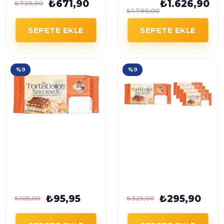
₺671,90
₺1.626,90
₺739,90
₺1.790,00
SEPETE EKLE
SEPETE EKLE
%9
%9
TortâDolce Savoiardi
TortâDolce Savoiardi
Kedi Dili Bisküvi 200 G
Kedi Dili Bisküvi 200G
x 4 Adet
₺95,95
₺295,90
₺105,00
₺325,00