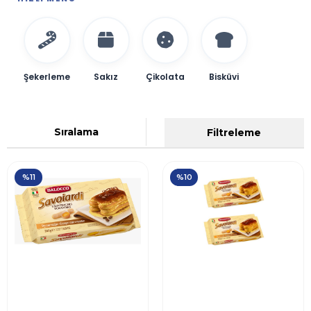
Şekerleme
Sakız
Çikolata
Bisküvi
Sıralama
Filtreleme
%11
%10
Balocco Savoiardi
Balocco Savoiardi