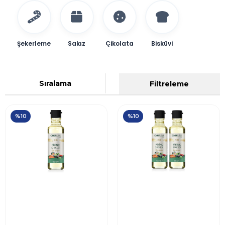
Şekerleme
Sakız
Çikolata
Bisküvi
Sıralama
Filtreleme
%10
%10
Chefline Asia Pirinç
Chefline Asia Pirinç
Sirkesi 150 ml
Sirkesi 150ml x 2 Adet