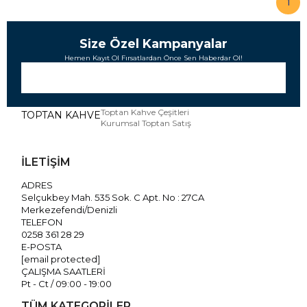
1
Size Özel Kampanyalar
Hemen Kayıt Ol Fırsatlardan Önce Sen Haberdar Ol!
Toptan Kahve Çeşitleri
TOPTAN KAHVE
Kurumsal Toptan Satış
İLETİŞİM
ADRES
Selçukbey Mah. 535 Sok. C Apt. No : 27CA
Merkezefendi/Denizli
TELEFON
0258 361 28 29
E-POSTA
[email protected]
ÇALIŞMA SAATLERİ
Pt - Ct / 09:00 - 19:00
TÜM KATEGORİLER