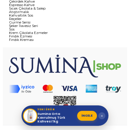
Çekirdek Kahve
Espresso Kahve
Sıcak Çikolata & Salep
Atıştırmalık
Kahvaltılık Sos
Reçeller
Gurme Serisi
Şeker İlavesiz Seri
Sos
Krem Çikolata Ezmeler
Fındık Ezmesi
Fındık Kreması
YENİ ÜRÜN
Sumina Orta
İNCELE
×
Kavrulmuş Türk
Kahvesi 1kg