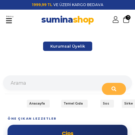
1999,99 TL
VE ÜZERİ KARGO BEDAVA
sumina
shop
Menu
0
Kurumsal Üyelik
Anasayfa
Temel Gıda
Sos
Sirke
ÖNE ÇIKAN LEZZETLER
Cips