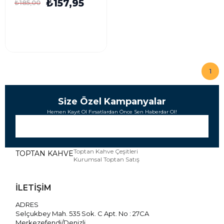
₺157,95
₺185,00
1
Size Özel Kampanyalar
Hemen Kayıt Ol Fırsatlardan Önce Sen Haberdar Ol!
Toptan Kahve Çeşitleri
TOPTAN KAHVE
Kurumsal Toptan Satış
İLETİŞİM
ADRES
Selçukbey Mah. 535 Sok. C Apt. No : 27CA
Merkezefendi/Denizli