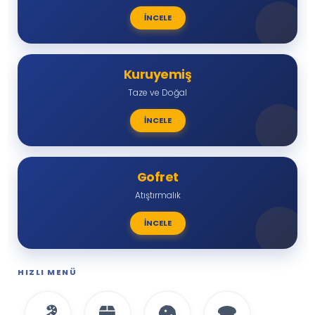
İNCELE
Kuruyemiş
Taze ve Doğal
İNCELE
Gofret
Atıştırmalık
İNCELE
HIZLI MENÜ