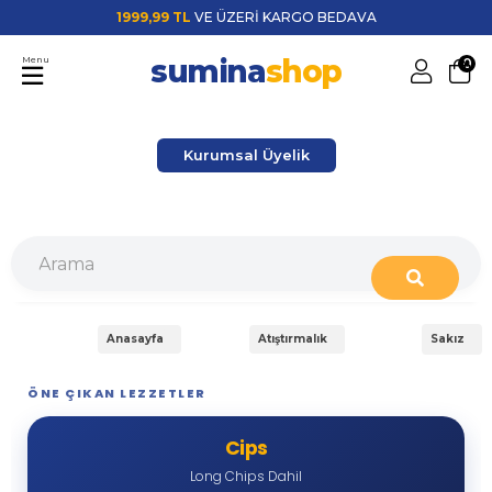
1999,99 TL
VE ÜZERİ KARGO BEDAVA
sumina
shop
Menu
0
Kurumsal Üyelik
Anasayfa
Atıştırmalık
Sakız
ÖNE ÇIKAN LEZZETLER
Cips
Long Chips Dahil