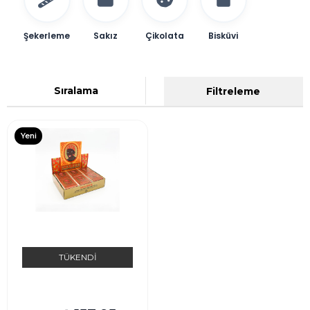
Şekerleme
Sakız
Çikolata
Bisküvi
Sıralama
Filtreleme
Yeni
Ürün
TÜKENDI
Mabel Arap Kızı Ciklet
60 Adet