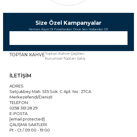
Size Özel Kampanyalar
Hemen Kayıt Ol Fırsatlardan Önce Sen Haberdar Ol!
Toptan Kahve Çeşitleri
TOPTAN KAHVE
Kurumsal Toptan Satış
İLETİŞİM
ADRES
Selçukbey Mah. 535 Sok. C Apt. No : 27CA
Merkezefendi/Denizli
TELEFON
0258 361 28 29
E-POSTA
[email protected]
ÇALIŞMA SAATLERİ
Pt - Ct / 09:00 - 19:00