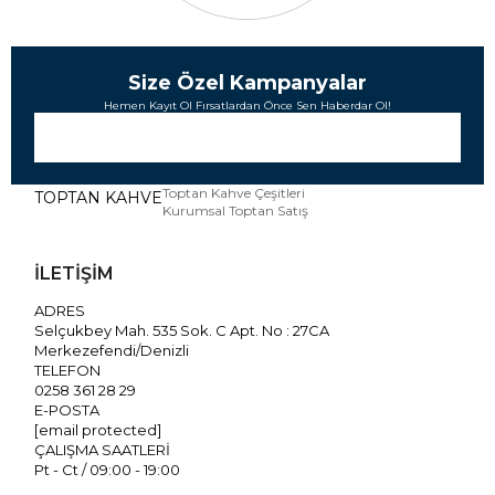
Size Özel Kampanyalar
Hemen Kayıt Ol Fırsatlardan Önce Sen Haberdar Ol!
Toptan Kahve Çeşitleri
TOPTAN KAHVE
Kurumsal Toptan Satış
İLETİŞİM
ADRES
Selçukbey Mah. 535 Sok. C Apt. No : 27CA
Merkezefendi/Denizli
TELEFON
0258 361 28 29
E-POSTA
[email protected]
ÇALIŞMA SAATLERİ
Pt - Ct / 09:00 - 19:00