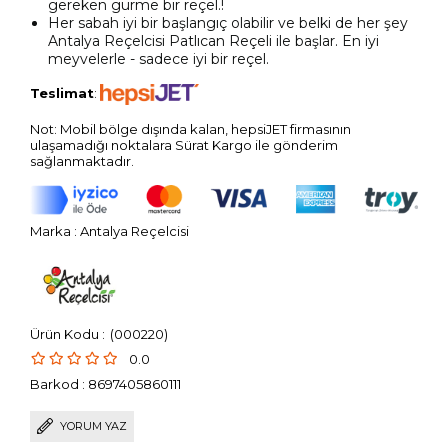
gereken gurme bir reçel.!
Her sabah iyi bir başlangıç olabilir ve belki de her şey
Antalya Reçelcisi
Patlıcan
Reçeli ile başlar. En iyi
meyvelerle - sadece iyi bir reçel.
Teslimat
:
Not: Mobil bölge dışında kalan, hepsiJET firmasının
ulaşamadığı noktalara Sürat Kargo ile gönderim
sağlanmaktadır.
Marka
:
Antalya Reçelcisi
(000220)
0.0
Barkod
:
8697405860111
YORUM YAZ