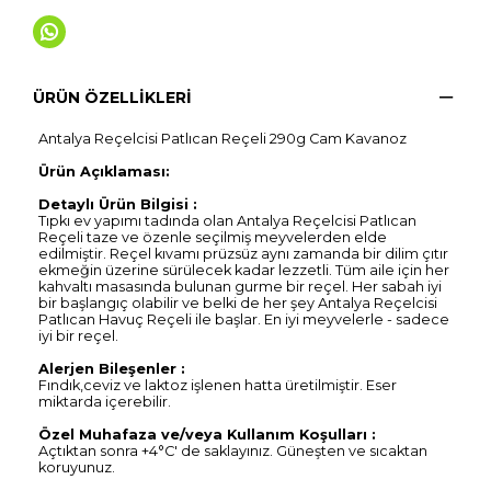
ÜRÜN ÖZELLIKLERI
Antalya Reçelcisi Patlıcan Reçeli 290g Cam Kavanoz
Ürün Açıklaması:
Detaylı Ürün Bilgisi :
Tıpkı ev yapımı tadında olan Antalya Reçelcisi Patlıcan
Reçeli taze ve özenle seçilmiş meyvelerden elde
edilmiştir. Reçel kıvamı prüzsüz aynı zamanda bir dilim çıtır
ekmeğin üzerine sürülecek kadar lezzetli. Tüm aile için her
kahvaltı masasında bulunan gurme bir reçel. Her sabah iyi
bir başlangıç olabilir ve belki de her şey Antalya Reçelcisi
Patlıcan Havuç Reçeli ile başlar. En iyi meyvelerle - sadece
iyi bir reçel.
Alerjen Bileşenler :
Fındık,ceviz ve laktoz işlenen hatta üretilmiştir. Eser
miktarda içerebilir.
Özel Muhafaza ve/veya Kullanım Koşulları :
Açtıktan sonra +4°C' de saklayınız. Güneşten ve sıcaktan
koruyunuz.