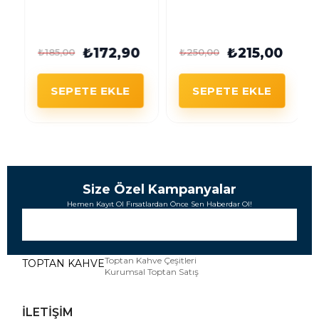
Ceviz Kuru İncir
Yaban Mersini
Reçeli 290g Cam
Reçeli 290gr Cam
Kavanoz
Kavanoz
₺172,90
₺215,00
₺185,00
₺250,00
SEPETE EKLE
SEPETE EKLE
Size Özel Kampanyalar
Hemen Kayıt Ol Fırsatlardan Önce Sen Haberdar Ol!
Toptan Kahve Çeşitleri
TOPTAN KAHVE
Kurumsal Toptan Satış
İLETİŞİM