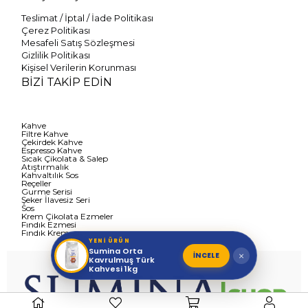
Teslimat / İptal / İade Politikası
Çerez Politikası
Mesafeli Satış Sözleşmesi
Gizlilik Politikası
Kişisel Verilerin Korunması
BİZİ TAKİP EDİN
Kahve
Filtre Kahve
Çekirdek Kahve
Espresso Kahve
Sıcak Çikolata & Salep
Atıştırmalık
Kahvaltılık Sos
Reçeller
Gurme Serisi
Şeker İlavesiz Seri
Sos
Krem Çikolata Ezmeler
Fındık Ezmesi
Fındık Kreması
YENİ ÜRÜN
Sumina Orta
İNCELE
×
Kavrulmuş Türk
Kahvesi 1kg