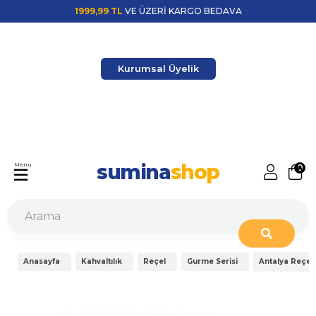
1999,99 TL
VE ÜZERİ KARGO BEDAVA
Kurumsal Üyelik
sumina
shop
Menu
0
Anasayfa
Kahvaltılık
Reçel
Gurme Serisi
Antalya Reçel