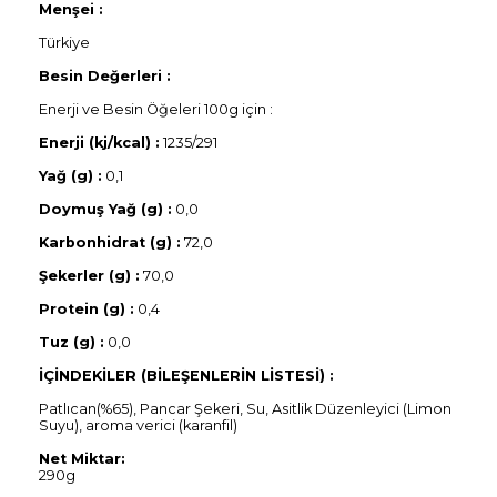
Menşei :
Türkiye
Besin Değerleri :
Enerji ve Besin Öğeleri 100g için :
Enerji (kj/kcal) :
1235/291
Yağ (g) :
0,1
Doymuş Yağ (g) :
0,0
Karbonhidrat (g) :
72,0
Şekerler (g) :
70,0
Protein (g) :
0,4
Tuz (g) :
0,0
İÇİNDEKİLER (BİLEŞENLERİN LİSTESİ) :
Patlıcan(%65), Pancar Şekeri, Su, Asitlik Düzenleyici (Limon
Suyu), aroma verici (karanfil)
Net Miktar:
290g