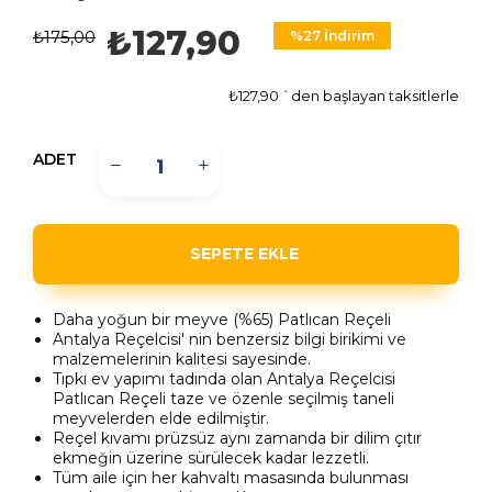
₺127,90
₺175,00
%
27
İndirim
₺127,90
`den başlayan taksitlerle
ADET
Daha yoğun bir meyve (%65) Patlıcan Reçeli
Antalya Reçelcisi' nin benzersiz bilgi birikimi ve
malzemelerinin kalitesi sayesinde.
Tıpkı ev yapımı tadında olan Antalya Reçelcisi
Patlıcan
Reçeli taze ve özenle seçilmiş taneli
meyvelerden elde edilmiştir.
Reçel kıvamı prüzsüz aynı zamanda bir dilim çıtır
ekmeğin üzerine sürülecek kadar lezzetli.
Tüm aile için her kahvaltı masasında bulunması