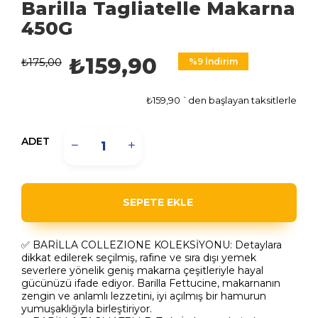
Barilla Tagliatelle Makarna
450G
₺159,90
₺175,00
%
9
İndirim
₺159,90
`den başlayan taksitlerle
ADET
✅ BARİLLA COLLEZIONE KOLEKSİYONU:
Detaylara
dikkat edilerek seçilmiş, rafine ve sıra dışı yemek
severlere yönelik geniş makarna çeşitleriyle hayal
gücünüzü ifade ediyor.
Barilla Fettucine, makarnanın
zengin ve anlamlı lezzetini, iyi açılmış bir hamurun
yumuşaklığıyla birleştiriyor.