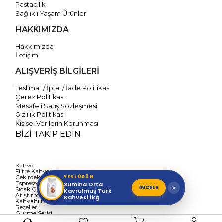
Pastacılık
Sağlıklı Yaşam Ürünleri
HAKKIMIZDA
Hakkımızda
İletişim
ALIŞVERİŞ BİLGİLERİ
Teslimat / İptal / İade Politikası
Çerez Politikası
Mesafeli Satış Sözleşmesi
Gizlilik Politikası
Kişisel Verilerin Korunması
BİZİ TAKİP EDİN
Kahve
Filtre Kahve
Çekirdek Kahve
YENİ ÜRÜN
Espresso Kahve
Sumina Orta
İNCELE
×
Sıcak Çikolata & Salep
Kavrulmuş Türk
Atıştırmalık
Kahvesi 1kg
Kahvaltılık Sos
Reçeller
Gurme Serisi
Şeker İlavesiz Seri