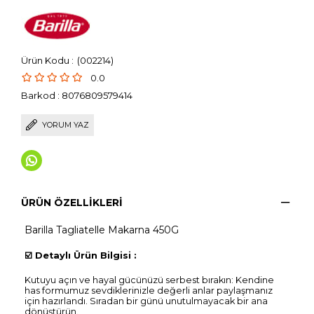
(002214)
0.0
Barkod
:
8076809579414
YORUM YAZ
ÜRÜN ÖZELLIKLERI
Barilla Tagliatelle Makarna 450G
☑️
Detaylı Ürün Bilgisi :
Kutuyu açın ve hayal gücünüzü serbest bırakın: Kendine
has formumuz sevdiklerinizle değerli anlar paylaşmanız
için hazırlandı. Sıradan bir günü unutulmayacak bir ana
dönüştürün.