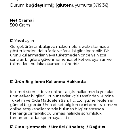
Durum
buğdayı
irmiği(
gluten
), yumurta(%19,36)
Net Gramaj
500 Gram
☑️
Yasal Uyarı
Gerçek ürün ambalajı ve malzemeleri, web sitemizde
gösterilenden daha fazla ve farklı bilgiler içerebilir. Bir
ürünü kullanmadan veya tüketmeden önce yalnızca
sunulan bilgilere güvenmemenizi, etiketleri, uyarıları ve
talimatları mutlaka okumanızı öneririz.
☑️
Ürün Bilgilerini Kullanma Hakkında
İnternet sitemizde ve online satış kanallarımızda yer alan
ürün etiket bilgileri, ürünün tedarikçisi tarafından Sumina
Tüketim ve Gıda Maddeleri San. Tic. Ltd. Şti.’ne iletilen en
güncel bilgilerdir. Ürün etiket bilgileri ile internet sitemiz ve
online satış kanallarımızda bulunan bilgiler arasında
herhangi bir farklılık bulunması halinde sorumluluk
tamamen tedarikçi firmaya aittir.
☑️
Gıda İşletmecisi / Üretici / İthalatçı / Dağıtıcı