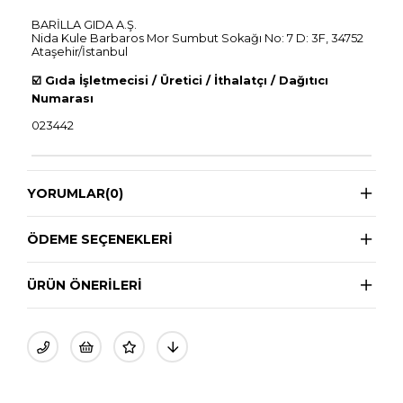
BARİLLA GIDA A.Ş.
Nida Kule Barbaros Mor Sumbut Sokağı No: 7 D: 3F, 34752
Ataşehir/İstanbul
☑️
Gıda İşletmecisi / Üretici / İthalatçı / Dağıtıcı
Numarası
023442
YORUMLAR
(0)
ÖDEME SEÇENEKLERI
ÜRÜN ÖNERILERI