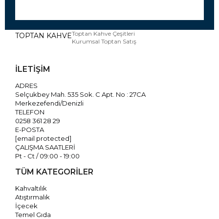
Toptan Kahve Çeşitleri
TOPTAN KAHVE
Kurumsal Toptan Satış
İLETİŞİM
ADRES
Selçukbey Mah. 535 Sok. C Apt. No : 27CA
Merkezefendi/Denizli
TELEFON
0258 361 28 29
E-POSTA
[email protected]
ÇALIŞMA SAATLERİ
Pt - Ct / 09:00 - 19:00
TÜM KATEGORİLER
Kahvaltılık
Atıştırmalık
İçecek
Temel Gıda