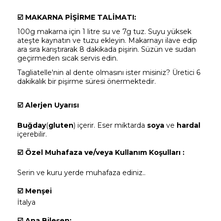
☑️
MAKARNA PİŞİRME TALİMATI:
100g makarna için 1 litre su ve 7g tuz. Suyu yüksek
ateşte kaynatın ve tuzu ekleyin. Makarnayı ilave edip
ara sıra karıştırarak 8 dakikada pişirin. Süzün ve sudan
geçirmeden sıcak servis edin.
Tagliatelle'nin al dente olmasını ister misiniz? Üretici 6
dakikalık bir pişirme süresi önermektedir.
☑️
Alerjen Uyarısı
Buğday
(
gluten
) içerir. Eser miktarda
soya
ve
hardal
içerebilir.
☑️
Özel Muhafaza ve/veya Kullanım Koşulları :
Serin ve kuru yerde muhafaza ediniz..
☑️
Menşei
İtalya
☑️
Ana Bileşen: