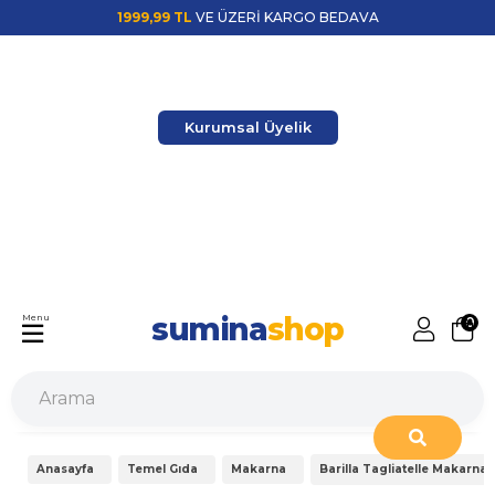
1999,99 TL
VE ÜZERİ KARGO BEDAVA
Kurumsal Üyelik
sumina
shop
Menu
0
Anasayfa
Temel Gıda
Makarna
Barilla Tagliatelle Makarna