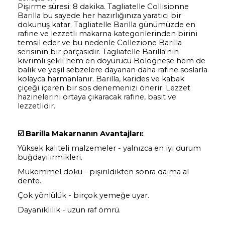
Pişirme süresi: 8 dakika. Tagliatelle Collisionne
Barilla bu sayede her hazırlığınıza yaratıcı bir
dokunuş katar. Tagliatelle Barilla günümüzde en
rafine ve lezzetli makarna kategorilerinden birini
temsil eder ve bu nedenle Collezione Barilla
serisinin bir parçasıdır. Tagliatelle Barilla'nın
kıvrımlı şekli hem en doyurucu Bolognese hem de
balık ve yeşil sebzelere dayanan daha rafine soslarla
kolayca harmanlanır. Barilla, karides ve kabak
çiçeği içeren bir sos denemenizi önerir: Lezzet
hazinelerini ortaya çıkaracak rafine, basit ve
lezzetlidir.
☑️
Barilla Makarnanın Avantajları:
Yüksek kaliteli malzemeler - yalnızca en iyi durum
buğdayı irmikleri.
Mükemmel doku - pişirildikten sonra daima al
dente.
Çok yönlülük - birçok yemeğe uyar.
Dayanıklılık - uzun raf ömrü.