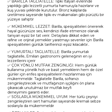
✅ BARİLLA TAGLIATELLE: Tıpkı İtalyan evlerinde
yapıldığı gibi lezzetli yumurta hamuruyla hazırlanır ve
kuş yuvası şeklinde kurutulur. Bronz kalıplarda
üretilmesi sayesinde tıpkı ev makarnaları gibi pürüzlü bir
yüzeye sahiptir
✅ MÜKEMMEL LEZZET:
Barilla, spesiyaliteleri önererek
hayal gücünüze ses, kendinizi ifade etmenize olanak
tanıyan eşsiz bir tat verir. Detaylara dikkat eden ve
rafine ve orijinal yemekler yaratmayı sevenler için Barilla
spesiyaliteleri günlük tariflerinizi eşsiz kılacaktır.
.
✅ YUMURTALI TAGLIATELLE: Barilla yumurtalı
tagliatelle, Emilian gastronomi geleneğinin en iyi
lezzetlerini içerir
✅ ÇOK YÖNLÜ MUTFAK ZENGİNLİĞİ:
Hem günlük
kullanıma yönelik hızlı ve basit yemeklerin hem de özel
günler için enfes spesiyalitelerin hazırlanması için
mükemmeldir. Tagliatelle Barilla, sofranızı
zenginleştirecek ve mutfağınızın işçiliğini ön plana
çıkaracak unutulmaz bir mutfak keyfi
deneyimini garanti eder.
✅ SOSLARLA MÜKEMMEL UYUM
: Her türlü çeşniyi
zenginleştiren sert hamurları sayesinde kremalı sebze
soslarıyla da mükemmeldir