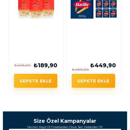
Chefline Asia
Barilla Penne
Yumurtalı Çin
Makarna 500G x 9
eriştesi Egg Noodle
Adet
350G X 3 Adet
₺189,90
₺449,90
₺225,00
₺499,00
SEPETE EKLE
SEPETE EKLE
Size Özel Kampanyalar
Hemen Kayıt Ol Fırsatlardan Önce Sen Haberdar Ol!