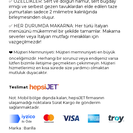
✅
ÖZELLİKLER: Sert ve dolgun hamur, sert buğday
irmiği ve serbest gezen tavuklardan elde edilen taze
yumurtaları sadece 2 milimetre kalınlığında
birleşmesinden oluşur.
✅ HER DURUMDA MAKARNA
: Her türlü İtalyan
menüsünü mükemmel bir şekilde tamamlar. Makarna
severler veya İtalyan mutfağı meraklıları için
vazgeçilmezdir!
❤️ Müşteri Memnuniyeti: Müşteri memnuniyeti en büyük
önceliğimizdir. Herhangi bir sorunuz veya endişeniz varsa
lütfen bizimle iletişime geçmekten çekinmeyin. Müşteri
hizmetlerimiz en kısa sürede size yardımcı olmaktan
mutluluk duyacaktır.
Teslimat
:
Not: Mobil bölge dışında kalan, hepsiJET firmasının
ulaşamadığı noktalara Sürat Kargo ile gönderim
sağlanmaktadır.
Marka
:
Barilla