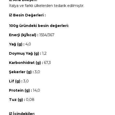
İtalya ve farklı ülkelerden tedarik edilmiştir.
☑️
Besin Değerleri :
100g üründeki besin değerleri:
Enerji (kj/kcal) :
1554/367
Yağ (g) :
4,0
Doymuş Yağ (g) :
1,2
Karbonhidrat (g) :
67,3
Şekerler (g) :
3,0
Lif (g) :
3,0
Protein (g) :
14,0
Tuz (g) :
0,08
☑️
İçindekiler: