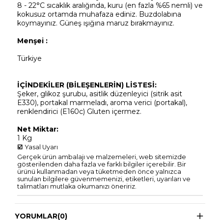
8 - 22°C sıcaklık aralığında, kuru (en fazla %65 nemli) ve
kokusuz ortamda muhafaza ediniz. Buzdolabına
koymayınız. Güneş ışığına maruz bırakmayınız.
Menşei :
Türkiye
İÇİNDEKİLER (BİLEŞENLERİN) LİSTESİ:
Şeker, glikoz şurubu, asitlik düzenleyici (sitrik asit
E330), portakal marmeladı, aroma verici (portakal),
renklendirici (E160c) Gluten içermez.
Net Miktar:
1 Kg
☑️
Yasal Uyarı
Gerçek ürün ambalajı ve malzemeleri, web sitemizde
gösterilenden daha fazla ve farklı bilgiler içerebilir. Bir
ürünü kullanmadan veya tüketmeden önce yalnızca
sunulan bilgilere güvenmemenizi, etiketleri, uyarıları ve
talimatları mutlaka okumanızı öneririz.
YORUMLAR
(0)