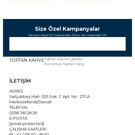
Size Özel Kampanyalar
Hemen Kayıt Ol Fırsatlardan Önce Sen Haberdar Ol!
Toptan Kahve Çeşitleri
TOPTAN KAHVE
Kurumsal Toptan Satış
İLETİŞİM
ADRES
Selçukbey Mah. 535 Sok. C Apt. No : 27CA
Merkezefendi/Denizli
TELEFON
0258 361 28 29
E-POSTA
[email protected]
ÇALIŞMA SAATLERİ
Pt - Ct / 09:00 - 19:00