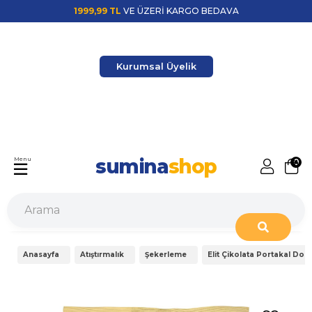
1999,99 TL
VE ÜZERİ KARGO BEDAVA
Kurumsal Üyelik
sumina
shop
Menu
0
Anasayfa
Atıştırmalık
Şekerleme
Elit Çikolata Portakal Do