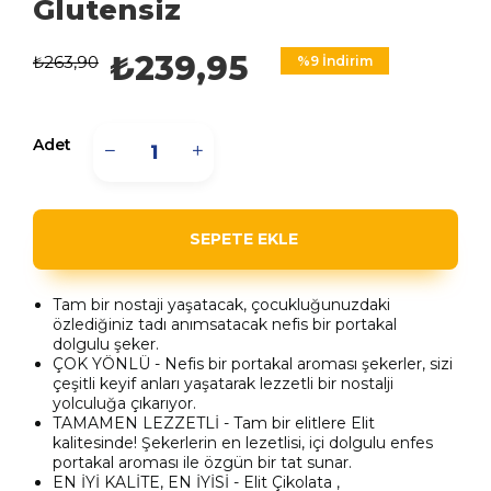
Glutensiz
₺239,95
₺263,90
%
9
İndirim
Adet
Tam bir nostaji yaşatacak, çocukluğunuzdaki
özlediğiniz tadı anımsatacak nefis bir portakal
dolgulu şeker.
ÇOK YÖNLÜ - Nefis bir portakal aroması şekerler, sizi
çeşitli keyif anları yaşatarak lezzetli bir nostalji
yolculuğa çıkarıyor.
TAMAMEN LEZZETLİ - Tam bir elitlere Elit
kalitesinde! Şekerlerin en lezetlisi, içi dolgulu enfes
portakal aroması ile özgün bir tat sunar.
EN İYİ KALİTE, EN İYİSİ - Elit Çikolata ,