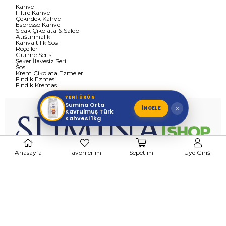
Kahve
Filtre Kahve
Çekirdek Kahve
Espresso Kahve
Sıcak Çikolata & Salep
Atıştırmalık
Kahvaltılık Sos
Reçeller
Gurme Serisi
Şeker İlavesiz Seri
Sos
Krem Çikolata Ezmeler
Fındık Ezmesi
Fındık Kreması
YENİ ÜRÜN
Sumina Orta
İNCELE
×
Kavrulmuş Türk
Kahvesi 1kg
Anasayfa
Favorilerim
Sepetim
Üye Girişi