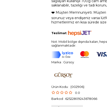
sağlayan kullanışlı 700g cam amb
saklanabilir, tazeliği ve tadı korunu
❤️ Müşteri Memnuniyeti: Müşteri
sorunuz veya endişeniz varsa lüt
hizmetlerimiz en kısa sürede siz
Teslimat
:
Not: Mobil bölge dışında kalan, heps
sağlanmaktadır.
Marka
:
Gürsoy
(002906)
0.0
Barkod
:
62522809243678066