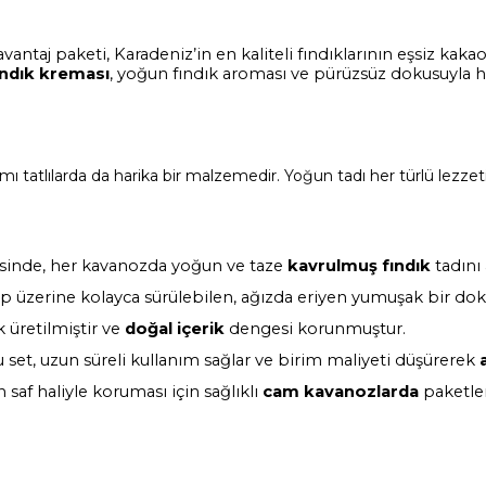
vantaj paketi, Karadeniz’in en kaliteli fındıklarının eşsiz k
ındık kreması
, yoğun fındık aroması ve pürüzsüz dokusuyla h
ı tatlılarda da harika bir malzemedir. Yoğun tadı her türlü lezzeti
esinde, her kavanozda yoğun ve taze
kavrulmuş fındık
tadını a
üzerine kolayca sürülebilen, ağızda eriyen yumuşak bir doku
 üretilmiştir ve
doğal içerik
dengesi korunmuştur.
et, uzun süreli kullanım sağlar ve birim maliyeti düşürerek
saf haliyle koruması için sağlıklı
cam kavanozlarda
paketlen