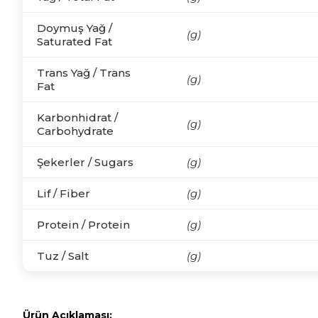
Doymuş Yağ /
(g)
Saturated Fat
Trans Yağ / Trans
(g)
Fat
Karbonhidrat /
(g)
Carbohydrate
Şekerler / Sugars
(g)
Lif / Fiber
(g)
Protein / Protein
(g)
Tuz / Salt
(g)
Ürün Açıklaması: