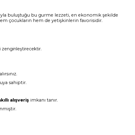
akaoyla buluştuğu bu gurme lezzeti, en ekonomik şekilde
em çocukların hem de yetişkinlerin favorisidir.
 zenginleştirecektir.
lırsınız.
ya sahiptir.
akıllı alışveriş
imkanı tanır.
miştir.