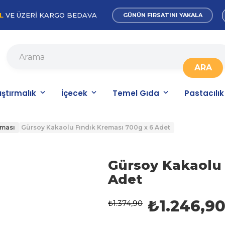
L
VE ÜZERİ KARGO BEDAVA
GÜNÜN FIRSATINI YAKALA
ıştırmalık
İçecek
Temel Gıda
Pastacılık
eması
Gürsoy Kakaolu Fındık Kreması 700g x 6 Adet
Gürsoy Kakaolu 
Adet
₺1.246,9
₺1.374,90