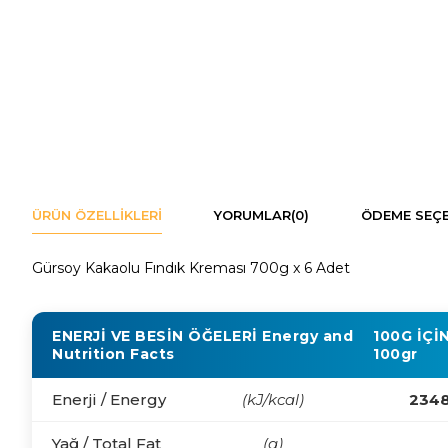
ÜRÜN ÖZELLIKLERI
YORUMLAR
(0)
ÖDEME SEÇE
Gürsoy Kakaolu Fındık Kreması 700g x 6 Adet
ENERJİ VE BESİN ÖĞELERİ
Energy and
100G İÇİ
Nutrition Facts
100gr
Enerji / Energy
(kJ/kcal)
2348
Yağ / Total Fat
(g)