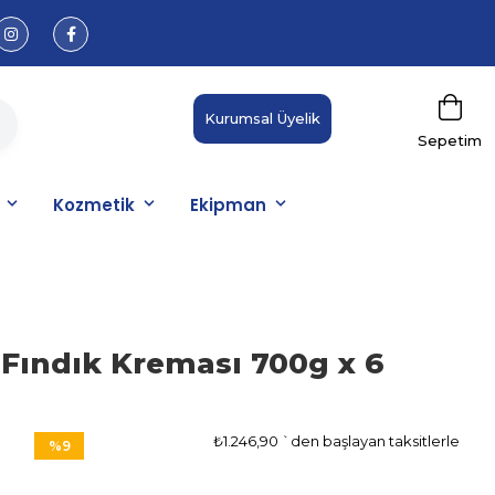
Kurumsal Üyelik
Sepetim
Kozmetik
Ekipman
Fındık Kreması 700g x 6
₺1.246,90
`den başlayan taksitlerle
0
%
9
İndirim