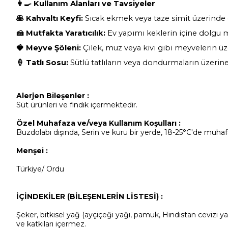
👩‍🍳
Kullanım Alanları ve Tavsiyeler
🥞
Kahvaltı Keyfi:
Sıcak ekmek veya taze simit üzerinde g
🍰
Mutfakta Yaratıcılık:
Ev yapımı keklerin içine dolgu ma
🍓
Meyve Şöleni:
Çilek, muz veya kivi gibi meyvelerin ü
🍦
Tatlı Sosu:
Sütlü tatlıların veya dondurmaların üzerine h
Alerjen Bileşenler :
Süt ürünleri ve fındık içermektedir.
Özel Muhafaza ve/veya Kullanım Koşulları :
Buzdolabı dışında, Serin ve kuru bir yerde, 18-25°C'de muh
Menşei :
Türkiye/ Ordu
İÇİNDEKİLER (BİLEŞENLERİN LİSTESİ) :
Şeker, bitkisel yağ (ayçiçeği yağı, pamuk, Hindistan cevizi ya
ve katkıları içermez.