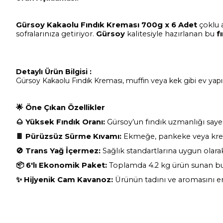
Gürsoy Kakaolu Fındık Kreması 700g x 6 Adet
çoklu a
sofralarınıza getiriyor.
Gürsoy
kalitesiyle hazırlanan bu
f
Detaylı Ürün Bilgisi :
Gürsoy Kakaolu Fındık Kreması,
muffin veya kek gibi ev yapım
🌟
Öne Çıkan Özellikler
🌰
Yüksek Fındık Oranı:
Gürsoy’un fındık uzmanlığı say
🍫
Pürüzsüz Sürme Kıvamı:
Ekmeğe, pankeke veya krep 
🚫
Trans Yağ İçermez:
Sağlık standartlarına uygun olarak
📦
6'lı Ekonomik Paket:
Toplamda 4.2 kg ürün sunan bu s
✨
Hijyenik Cam Kavanoz:
Ürünün tadını ve aromasını en 