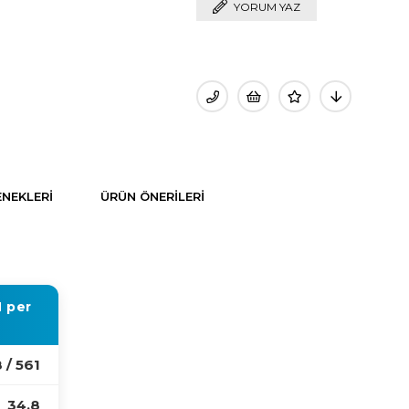
YORUM YAZ
NEKLERI
ÜRÜN ÖNERILERI
N
per
 / 561
34,8