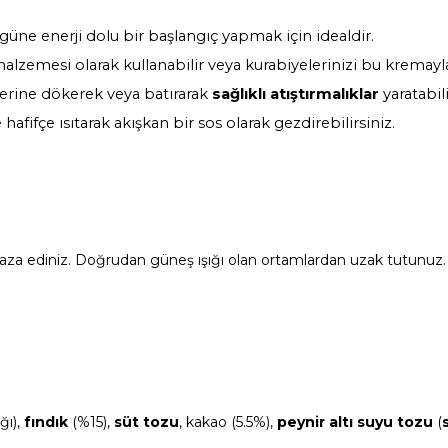
üne enerji dolu bir başlangıç yapmak için idealdir.
lzemesi olarak kullanabilir veya kurabiyelerinizi bu kremayla 
zerine dökerek veya batırarak
sağlıklı atıştırmalıklar
yaratabili
afifçe ısıtarak akışkan bir sos olarak gezdirebilirsiniz.
afaza ediniz. Doğrudan güneş ışığı olan ortamlardan uzak tutunuz
ğı),
fındık
(%15),
süt tozu
, kakao (5.5%),
peynir altı suyu tozu
(