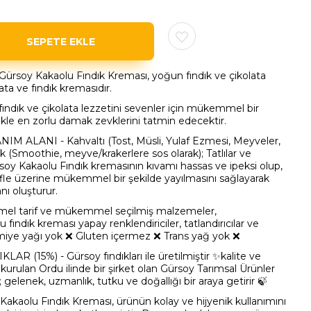
oy Kakaolu Fındık Kreması, yoğun fındık ve çikolata
ata ve fındık kremasıdır.
ndık ve çikolata lezzetini sevenler için mükemmel bir
likle en zorlu damak zevklerini tatmin edecektir.
ALANI - Kahvaltı (Tost, Müsli, Yulaf Ezmesi, Meyveler,
 (Smoothie, meyve/krakerlere sos olarak); Tatlılar ve
soy Kakaolu Fındık
kremasının kıvamı hassas ve ipeksi olup,
le üzerine mükemmel bir şekilde yayılmasını sağlayarak
nı oluşturur.
 tarif ve mükemmel seçilmiş malzemeler,
 fındık kreması yapay renklendiriciler, tatlandırıcılar ve
miye yağı yok ❌ Gluten içermez
❌ Trans yağ yok
❌
15%) - Gürsoy fındıkları ile üretilmiştir ✨kalite ve
e kurulan Ordu ilinde bir şirket olan Gürsoy Tarımsal Ürünler
; gelenek, uzmanlık, tutku ve doğallığı bir araya getirir 🍃
Kakaolu Fındık Kreması
, ürünün kolay ve hijyenik kullanımını