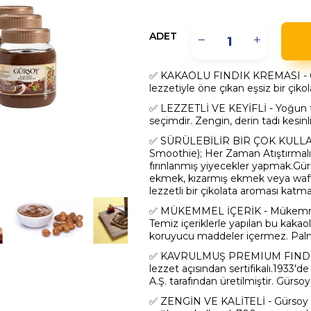
ADET
✅ KAKAOLU FINDIK KREMASI - Gürs
lezzetiyle öne çıkan eşsiz bir çikol
✅ LEZZETLİ VE KEYİFLİ - Yoğun fı
seçimdir. Zengin, derin tadı kesin
✅
SÜRÜLEBİLİR BİR ÇOK KULLANIM 
Smoothie); Her Zaman Atıştırmalık
fırınlanmış yiyecekler yapmak.
Gür
ekmek, kızarmış ekmek veya waff
lezzetli bir çikolata aroması katma
✅ MÜKEMMEL İÇERİK - Mükemmel
Temiz içeriklerle yapılan bu kakaolu
koruyucu maddeler içermez. Pal
✅
KAVRULMUŞ PREMIUM FINDIKLAR (
lezzet açısından sertifikalı.1933'd
A.Ş. tarafından üretilmiştir. Gürsoy
✅ ZENGİN VE KALİTELİ -
Gürsoy 