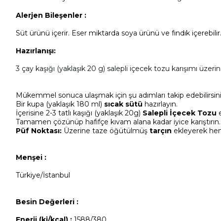
Alerjen Bileşenler :
Süt ürünü içerir. Eser miktarda soya ürünü ve fındık içerebilir
Hazırlanışı:
3 çay kaşığı (yaklaşık 20 g) salepli içecek tozu karışımı üzerine 
Mükemmel sonuca ulaşmak için şu adımları takip edebilirsini
Bir kupa (yaklaşık 180 ml)
sıcak sütü
hazırlayın.
İçerisine 2-3 tatlı kaşığı (yaklaşık 20g)
Salepli İçecek Tozu
e
Tamamen çözünüp hafifçe kıvam alana kadar iyice karıştırın.
Püf Noktası:
Üzerine taze öğütülmüş
tarçın
ekleyerek hem 
Menşei :
Türkiye/İstanbul
Besin Değerleri :
Enerji (kj/kcal) :
1588/380