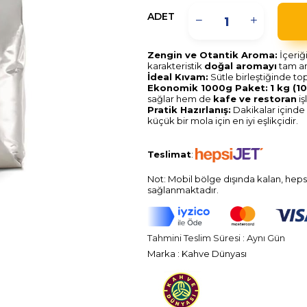
ADET
Zengin ve Otantik Aroma:
İçeriğ
karakteristik
doğal aromayı
tam an
İdeal Kıvam:
Sütle birleştiğinde t
Ekonomik 1000g Paket:
1 kg (1
sağlar hem de
kafe ve restoran
iş
Pratik Hazırlanış:
Dakikalar içinde 
küçük bir mola için en iyi eşlikçidir.
Teslimat
:
Not: Mobil bölge dışında kalan, heps
sağlanmaktadır.
Tahmini Teslim Süresi
:
Aynı Gün
Marka
:
Kahve Dünyası