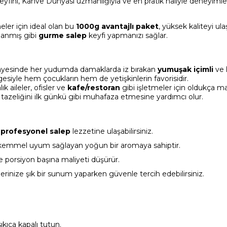
eyfini, Kahve Dünyası uzmanlığıyla ve en pratik haliyle deneyimle
eler için ideal olan bu
1000g avantajlı paket
, yüksek kaliteyi ul
rlanmış gibi
gurme salep
keyfi yapmanızı sağlar.
 sayesinde her yudumda damaklarda iz bırakan
yumuşak içimli
ve
esiyle hem çocukların hem de yetişkinlerin favorisidir.
k aileler, ofisler ve
kafe/restoran
gibi işletmeler için oldukça ma
azeliğini ilk günkü gibi muhafaza etmesine yardımcı olur.
k
profesyonel salep
lezzetine ulaşabilirsiniz.
ükemmel uyum sağlayan yoğun bir aromaya sahiptir.
 porsiyon başına maliyeti düşürür.
rlerinize şık bir sunum yaparken güvenle tercih edebilirsiniz.
kıca kapalı tutun.