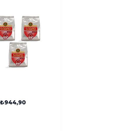
nyası Salepli İçecek Tozu
det
₺944,90