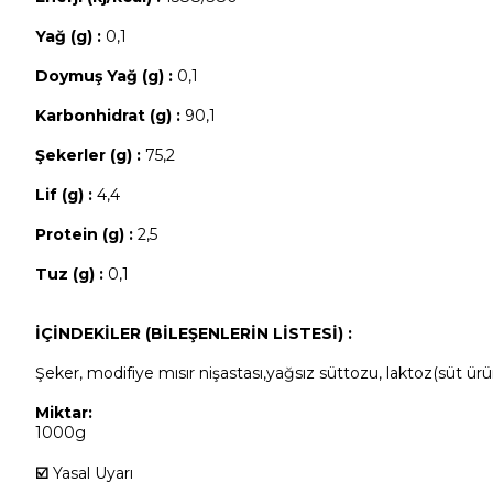
Yağ (g) :
0,1
Doymuş Yağ (g) :
0,1
Karbonhidrat (g) :
90,1
Şekerler (g) :
75,2
Lif (g) :
4,4
Protein (g) :
2,5
Tuz (g) :
0,1
İÇİNDEKİLER (BİLEŞENLERİN LİSTESİ) :
Şeker, modifiye mısır nişastası,yağsız süttozu, laktoz(süt ür
Miktar:
1000g
☑️
Yasal Uyarı