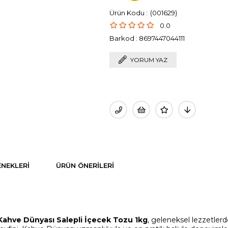
(001629)
0.0
Barkod
:
8697447044111
YORUM YAZ
NEKLERI
ÜRÜN ÖNERILERI
Kahve Dünyası Salepli İçecek Tozu 1kg
, geleneksel lezzetler