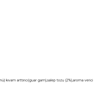
ünü) kıvam arttırıcı(guar gam),salep tozu (2%),aroma verici