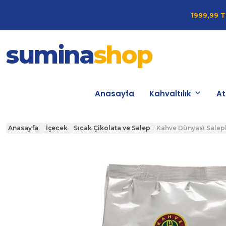
1999,99 T
sumina
shop
Anasayfa
Kahvaltılık
At
Anasayfa
İçecek
Sıcak Çikolata ve Salep
Kahve Dünyası Salepl