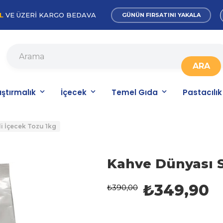
L
VE ÜZERİ KARGO BEDAVA
GÜNÜN FIRSATINI YAKALA
ıştırmalık
İçecek
Temel Gıda
Pastacılık
i İçecek Tozu 1kg
Kahve Dünyası S
₺349,90
₺390,00