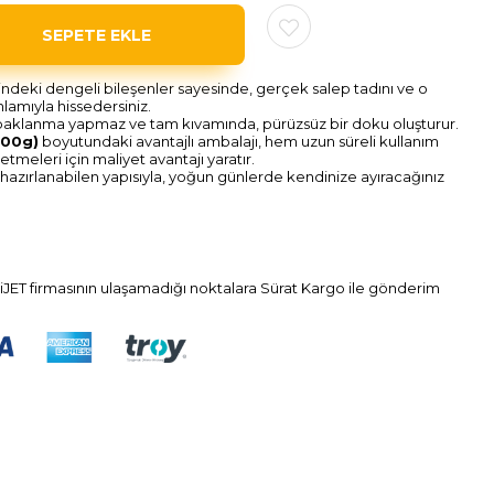
indeki dengeli bileşenler sayesinde, gerçek salep tadını ve o
lamıyla hissedersiniz.
opaklanma yapmaz ve tam kıvamında, pürüzsüz bir doku oluşturur.
000g)
boyutundaki avantajlı ambalajı, hem uzun süreli kullanım
letmeleri için maliyet avantajı yaratır.
hazırlanabilen yapısıyla, yoğun günlerde kendinize ayıracağınız
iJET firmasının ulaşamadığı noktalara Sürat Kargo ile gönderim