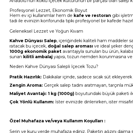
Anadolu’nun köklü içecek kültürünün bir parçası olan salep k
Profesyonel Lezzet, Ekonomik Boyut
Hem ev içi kullanımlar hem de
kafe ve restoran
gibi işletm
tadı ile evinizin konforunda tıpkı profesyonel bir kafede hazı
Geleneksel Lezzet ve Yoğun Kıvam
Kahve Dünyası Salep
, içeriğindeki kaliteli ham maddeler
ısıtacak bu içecek,
doğal salep aroması
ve ideal şeker deng
1000g ekonomik paket
avantajıyla sunulan bu ürün, kalabalı
sunan
kilitli ambalaj
yapısı, tozun nemden korunmasına ve t
Neden Kahve Dünyası Salepli İçecek Tozu?
Pratik Hazırlık:
Dakikalar içinde, sadece sıcak süt ekleyere
Zengin Aroma:
Gerçek salep tadını aratmayan, tarçınla m
Maliyet Avantajı:
1 kg (1000g)
boyutundaki büyük paketi ile
Çok Yönlü Kullanım:
İster evinizde dinlenirken, ister misafi
Özel Muhafaza ve/veya Kullanım Koşulları :
Serin ve kuru yerde muhafaza ediniz. Paketin ağzını daima sı