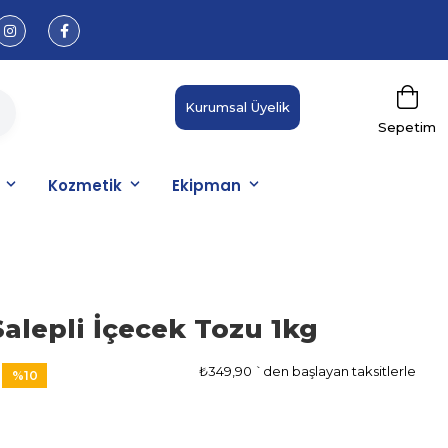
Kurumsal Üyelik
Sepetim
Kozmetik
Ekipman
alepli İçecek Tozu 1kg
₺349,90
`den başlayan taksitlerle
%
10
İndirim