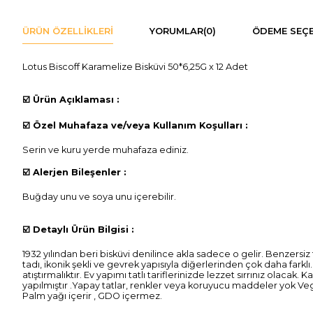
ÜRÜN ÖZELLIKLERI
YORUMLAR
(0)
ÖDEME SEÇE
Lotus Biscoff Karamelize Bisküvi 50*6,25G x 12 Adet
☑️
Ürün Açıklaması :
☑️
Özel Muhafaza ve/veya Kullanım Koşulları :
Serin ve kuru yerde muhafaza ediniz.
☑️
Alerjen Bileşenler :
Buğday unu ve soya unu içerebilir.
☑️
Detaylı Ürün Bilgisi :
1932 yılından beri bisküvi denilince akla sadece o gelir. Benzersiz t
tadı, ikonik şekli ve gevrek yapısıyla diğerlerinden çok daha farkl
atıştırmalıktır. Ev yapımı tatlı tariflerinizde lezzet sırrınız ola
yapılmıştır .Yapay tatlar, renkler veya koruyucu maddeler yok Vega
Palm yağı içerir , GDO içermez.