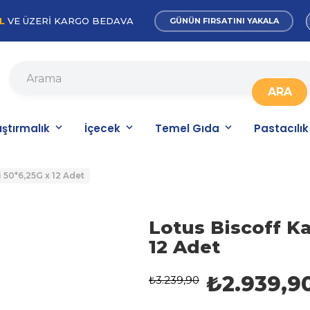
L
VE ÜZERİ KARGO BEDAVA
GÜNÜN FIRSATINI YAKALA
ıştırmalık
İçecek
Temel Gıda
Pastacılık
 50*6,25G x 12 Adet
Lotus Biscoff K
12 Adet
₺2.939,9
₺3.239,90