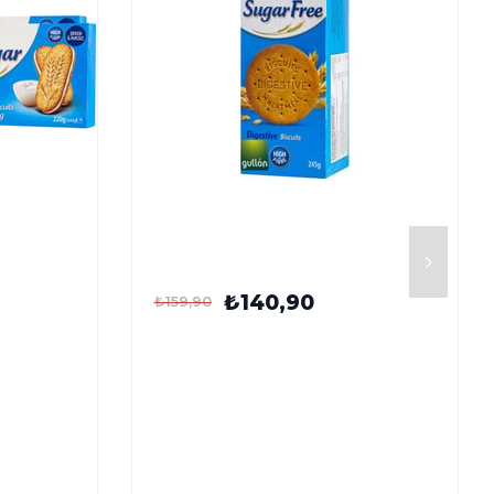
Tahıllı
Gullón Şekersiz Digestive Tam
k Bisküvi
Buğday Bisküvisi 245 g
₺140,90
₺159,90