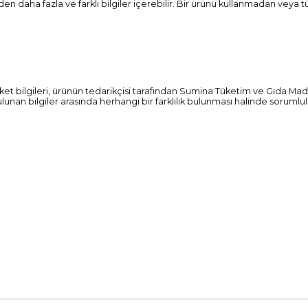
n daha fazla ve farklı bilgiler içerebilir. Bir ürünü kullanmadan vey
et bilgileri, ürünün tedarikçisi tarafından Sumina Tüketim ve Gıda Maddele
 bulunan bilgiler arasında herhangi bir farklılık bulunması halinde soruml