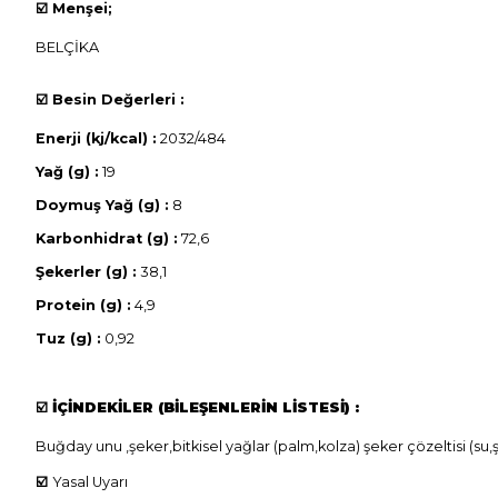
☑️
Menşei;
BELÇİKA
☑️
Besin Değerleri :
Enerji (kj/kcal) :
2032/484
Yağ (g) :
19
Doymuş Yağ (g) :
8
Karbonhidrat (g) :
72,6
Şekerler (g) :
38,1
Protein (g) :
4,9
Tuz (g) :
0,92
☑️
İÇİNDEKİLER (BİLEŞENLERİN LİSTESİ) :
Buğday unu ,şeker,bitkisel yağlar (palm,kolza) şeker çözeltisi (s
☑️
Yasal Uyarı