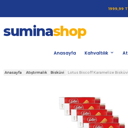
1999,99 T
sumina
shop
Anasayfa
Kahvaltılık
At
Anasayfa
Atıştırmalık
Bisküvi
Lotus Biscoff Karamelize Bisküvi