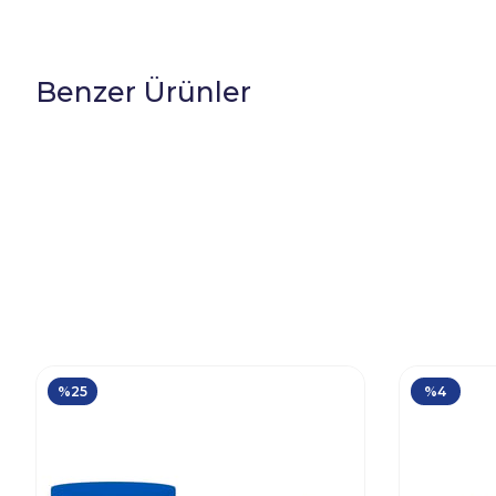
Benzer Ürünler
%25
%4