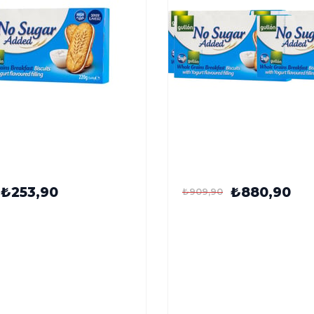
ker İlavesiz Tam Tahıllı
Gullón Şeker İlavesiz Tam 
lgulu Kahvaltılık Bisküvi
Yoğurt Dolgulu Kahvaltılı
220 g x 4 Adet
₺253,90
₺880,90
₺909,90