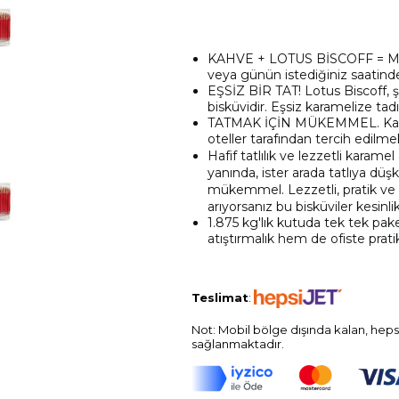
KAHVE + LOTUS BİSCOFF = MÜ
veya günün istediğiniz saatind
EŞSİZ BİR TAT! Lotus Biscoff, şaş
bisküvidir. Eşsiz karamelize ta
TATMAK İÇİN MÜKEMMEL. Kahveni
oteller tarafından tercih edilme
Hafif tatlılık ve lezzetli karame
yanında, ister arada tatlıya düşk
mükemmel. Lezzetli, pratik ve k
arıyorsanız bu bisküviler kesinl
1.875 kg'lık kutuda tek tek p
atıştırmalık hem de ofiste prat
Teslimat
:
Not: Mobil bölge dışında kalan, heps
sağlanmaktadır.