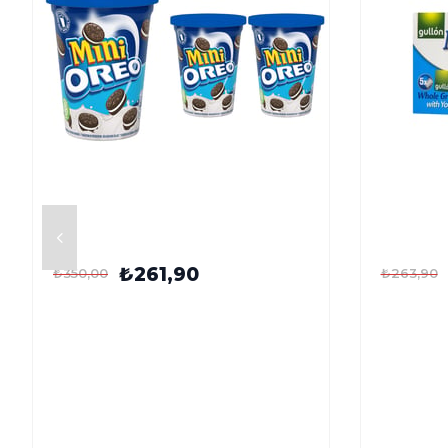
Oreo Mini Bisküvi Bardak 115 g x 2
Gullón Şe
Adet
Yoğurt Do
220 g
₺261,90
₺350,00
₺263,90