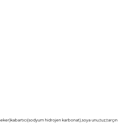
u,şeker)kabartıcı(sodyum hidrojen karbonat),soya unu,tuz,tarçın