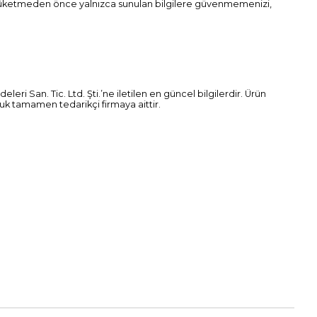
a tüketmeden önce yalnızca sunulan bilgilere güvenmemenizi,
ri San. Tic. Ltd. Şti.’ne iletilen en güncel bilgilerdir. Ürün
uluk tamamen tedarikçi firmaya aittir.