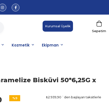
Kurumsal Üyelik
Sepetim
Kozmetik
Ekipman
aramelize Bisküvi 50*6,25G x
₺2.939,90
`den başlayan taksitlerle
0
%
9
İndirim