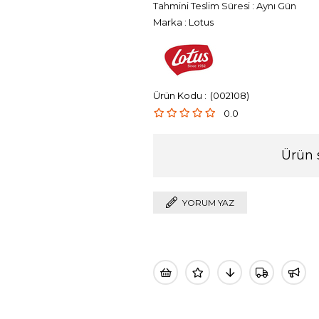
Tahmini Teslim Süresi
:
Aynı Gün
Marka
:
Lotus
(002108)
0.0
Ürün 
YORUM YAZ