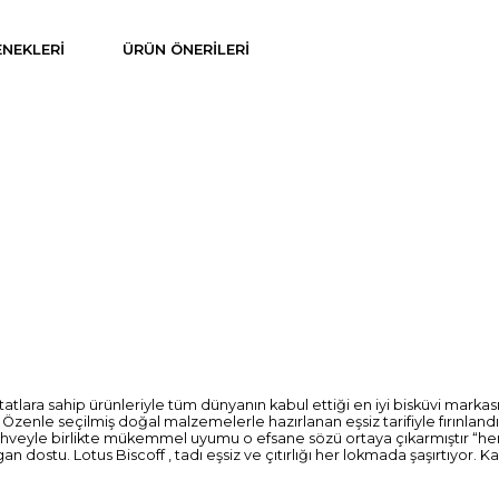
NEKLERI
ÜRÜN ÖNERILERI
atlara sahip ürünleriyle tüm dünyanın kabul ettiği en iyi bisküvi markası 
ı. Özenle seçilmiş doğal malzemelerle hazırlanan eşsiz tarifiyle fırınland
cak. Kahveyle birlikte mükemmel uyumu o efsane sözü ortaya çıkarmıştır “
n dostu. Lotus Biscoff , tadı eşsiz ve çıtırlığı her lokmada şaşırtıyor. 