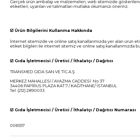
Gerçek ürün ambalajı ve malzemeleri, web sitemizde gösterilende
etiketleri, uyarıları ve talimatları mutlaka okumanızı öneririz.
☑️
Ürün Bilgilerini Kullanma Hakkında
İnternet sitemizde ve online satış kanallarımızda yer alan ürün etik
etiket bilgileri ile internet sitemiz ve online satış kanallarımızda
☑️
Gıda İşletmecisi / Üretici / İthalatçı / Dağıtıcı
TRANSMED GIDA SAN.VE TİC.A.Ş.
MERKEZ MAHALLESİ / AYAZMA CADDESİ No:37
34406 PAPİRUS PLAZA KAT:7 / KAĞITHANE/ İSTANBUL
Tel: (212) 2890033
☑️
Gıda İşletmecisi / Üretici / İthalatçı / Dağıtıcı Numarası
006557