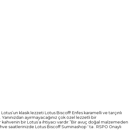
Lotus’un klasik lezzeti Lotus Biscoff! Enfes karamelli ve tarçınlı
ı. Yanınızdan ayırmayacağınız çok özel lezzetli bir
her kahvenin bir Lotus’a ihtiyacı vardır.”Bir avuç doğal malzemeden
Kahve saatlerinizde Lotus Biscoff Suminashop ' ta . RSPO Onaylı