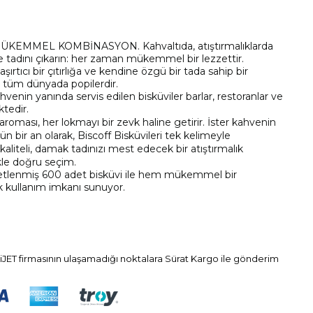
KEMMEL KOMBİNASYON. Kahvaltıda, atıştırmalıklarda
e tadını çıkarın: her zaman mükemmel bir lezzettir.
ırtıcı bir çıtırlığa ve kendine özgü bir tada sahip bir
dı tüm dünyada popilerdir.
n yanında servis edilen bisküviler barlar, restoranlar ve
ktedir.
l aroması, her lokmayı bir zevk haline getirir. İster kahvenin
ün bir an olarak, Biscoff Bisküvileri tek kelimeyle
aliteli, damak tadınızı mest edecek bir atıştırmalık
ikle doğru seçim.
aketlenmiş 600 adet bisküvi ile hem mükemmel bir
ik kullanım imkanı sunuyor.
iJET firmasının ulaşamadığı noktalara Sürat Kargo ile gönderim