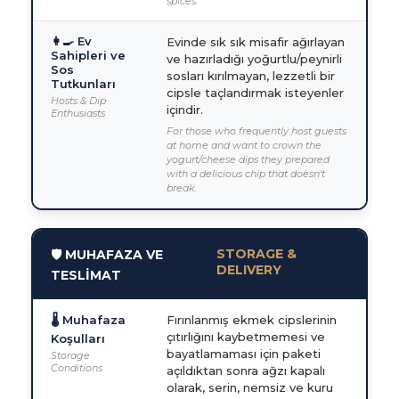
spices.
👩‍🍳 Ev
Evinde sık sık misafir ağırlayan
Sahipleri ve
ve hazırladığı yoğurtlu/peynirli
Sos
sosları kırılmayan, lezzetli bir
Tutkunları
cipsle taçlandırmak isteyenler
Hosts & Dip
içindir.
Enthusiasts
For those who frequently host guests
at home and want to crown the
yogurt/cheese dips they prepared
with a delicious chip that doesn't
break.
STORAGE &
🛡️ MUHAFAZA VE
DELIVERY
TESLİMAT
🌡️ Muhafaza
Fırınlanmış ekmek cipslerinin
çıtırlığını kaybetmemesi ve
Koşulları
bayatlamaması için paketi
Storage
Conditions
açıldıktan sonra ağzı kapalı
olarak, serin, nemsiz ve kuru