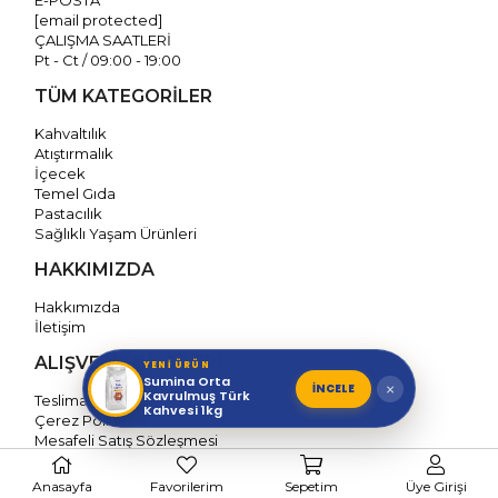
E-POSTA
[email protected]
ÇALIŞMA SAATLERİ
Pt - Ct / 09:00 - 19:00
TÜM KATEGORİLER
Kahvaltılık
Atıştırmalık
İçecek
Temel Gıda
Pastacılık
Sağlıklı Yaşam Ürünleri
HAKKIMIZDA
Hakkımızda
İletişim
ALIŞVERİŞ BİLGİLERİ
YENİ ÜRÜN
Sumina Orta
İNCELE
×
Kavrulmuş Türk
Teslimat / İptal / İade Politikası
Kahvesi 1kg
Çerez Politikası
Mesafeli Satış Sözleşmesi
Gizlilik Politikası
Kişisel Verilerin Korunması
Anasayfa
Favorilerim
Sepetim
Üye Girişi