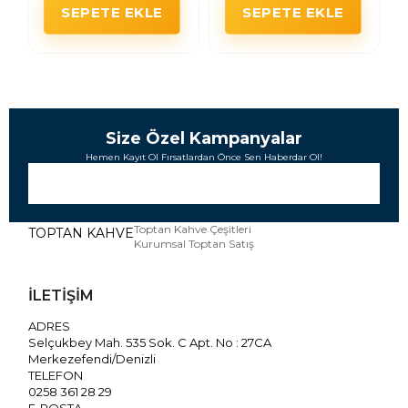
SEPETE EKLE
SEPETE EKLE
SE
Size Özel Kampanyalar
Hemen Kayıt Ol Fırsatlardan Önce Sen Haberdar Ol!
Toptan Kahve Çeşitleri
TOPTAN KAHVE
Kurumsal Toptan Satış
İLETİŞİM
ADRES
Selçukbey Mah. 535 Sok. C Apt. No : 27CA
Merkezefendi/Denizli
TELEFON
0258 361 28 29