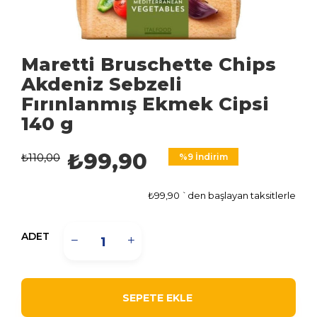
Maretti Bruschette Chips
Akdeniz Sebzeli
Fırınlanmış Ekmek Cipsi
140 g
₺99,90
₺110,00
%
9
İndirim
₺99,90
`den başlayan taksitlerle
ADET