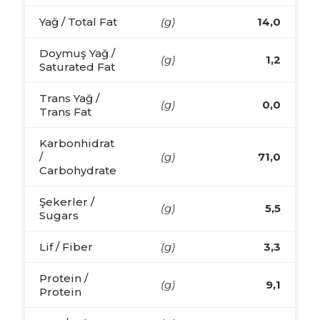
Yağ / Total Fat
(g)
14,0
Doymuş Yağ /
(g)
1,2
Saturated Fat
Trans Yağ /
(g)
0,0
Trans Fat
Karbonhidrat
/
(g)
71,0
Carbohydrate
Şekerler /
(g)
5,5
Sugars
Lif / Fiber
(g)
3,3
Protein /
(g)
9,1
Protein