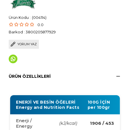
(004114)
0.0
Barkod
:
3800205877929
YORUM YAZ
ÜRÜN ÖZELLIKLERI
ENERJİ VE BESİN ÖĞELERİ
100G İÇİN
Energy and Nutrition Facts
per 100gr
Enerji /
(kJ/kcal)
1906 / 453
Energy