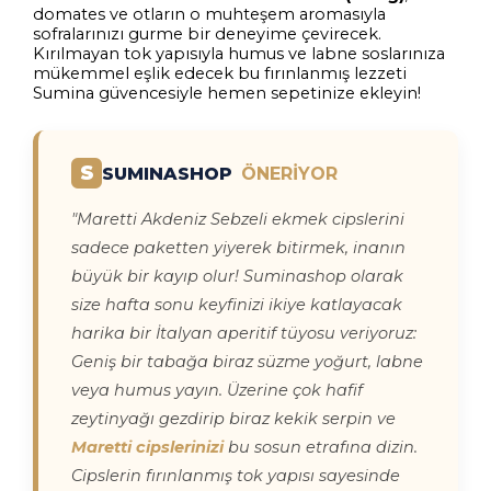
domates ve otların o muhteşem aromasıyla
sofralarınızı gurme bir deneyime çevirecek.
Kırılmayan tok yapısıyla humus ve labne soslarınıza
mükemmel eşlik edecek bu fırınlanmış lezzeti
Sumina güvencesiyle hemen sepetinize ekleyin!
S
SUMINASHOP
ÖNERİYOR
"Maretti Akdeniz Sebzeli ekmek cipslerini
sadece paketten yiyerek bitirmek, inanın
büyük bir kayıp olur! Suminashop olarak
size hafta sonu keyfinizi ikiye katlayacak
harika bir İtalyan aperitif tüyosu veriyoruz:
Geniş bir tabağa biraz süzme yoğurt, labne
veya humus yayın. Üzerine çok hafif
zeytinyağı gezdirip biraz kekik serpin ve
Maretti cipslerinizi
bu sosun etrafına dizin.
Cipslerin fırınlanmış tok yapısı sayesinde