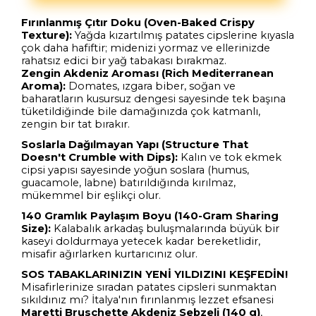
Fırınlanmış Çıtır Doku (Oven-Baked Crispy
Texture):
Yağda kızartılmış patates cipslerine kıyasla
çok daha hafiftir; midenizi yormaz ve ellerinizde
rahatsız edici bir yağ tabakası bırakmaz.
Zengin Akdeniz Aroması (Rich Mediterranean
Aroma):
Domates, ızgara biber, soğan ve
baharatların kusursuz dengesi sayesinde tek başına
tüketildiğinde bile damağınızda çok katmanlı,
zengin bir tat bırakır.
Soslarla Dağılmayan Yapı (Structure That
Doesn't Crumble with Dips):
Kalın ve tok ekmek
cipsi yapısı sayesinde yoğun soslara (humus,
guacamole, labne) batırıldığında kırılmaz,
mükemmel bir eşlikçi olur.
140 Gramlık Paylaşım Boyu (140-Gram Sharing
Size):
Kalabalık arkadaş buluşmalarında büyük bir
kaseyi doldurmaya yetecek kadar bereketlidir,
misafir ağırlarken kurtarıcınız olur.
SOS TABAKLARINIZIN YENİ YILDIZINI KEŞFEDİN!
Misafirlerinize sıradan patates cipsleri sunmaktan
sıkıldınız mı? İtalya'nın fırınlanmış lezzet efsanesi
Maretti Bruschette Akdeniz Sebzeli (140 g)
,