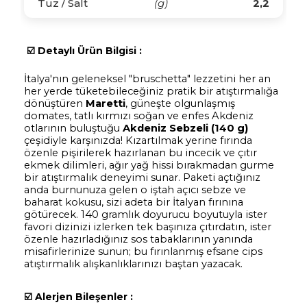
Tuz / Salt
(g)
2,2
☑️
Detaylı Ürün Bilgisi :
İtalya'nın geleneksel "bruschetta" lezzetini her an
her yerde tüketebileceğiniz pratik bir atıştırmalığa
dönüştüren
Maretti
, güneşte olgunlaşmış
domates, tatlı kırmızı soğan ve enfes Akdeniz
otlarının buluştuğu
Akdeniz Sebzeli (140 g)
çeşidiyle karşınızda! Kızartılmak yerine fırında
özenle pişirilerek hazırlanan bu incecik ve çıtır
ekmek dilimleri, ağır yağ hissi bırakmadan gurme
bir atıştırmalık deneyimi sunar. Paketi açtığınız
anda burnunuza gelen o iştah açıcı sebze ve
baharat kokusu, sizi adeta bir İtalyan fırınına
götürecek. 140 gramlık doyurucu boyutuyla ister
favori dizinizi izlerken tek başınıza çıtırdatın, ister
özenle hazırladığınız sos tabaklarının yanında
misafirlerinize sunun; bu fırınlanmış efsane cips
atıştırmalık alışkanlıklarınızı baştan yazacak.
☑️
Alerjen Bileşenler :