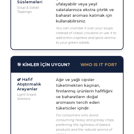
Süslemeleri
ufalayabilir veya yeşil
Soup & Salad
salatalarınıza ekstra çıtırlık ve
Toppings
baharat aroması katmak için
kullanabilirsiniz.
You can crumble it over your soups
instead of classic croutons or use it to
add extra crispness and spice aroma
to your green salads.
🎯 KİMLER İÇİN UYGUN?
WHO IS IT FOR?
🌿 Hafif
Ağır ve yağlı cipsler
Atıştırmalık
tüketmekten kaçınan,
Arayanlar
fırınlanmış ürünlerin hafifliğini
Light Snack
ve baharatların doğal
Seekers
aromasını tercih eden
tüketiciler içindir.
For consumers who avoid
consuming heavy and greasy chips,
preferring the lightness of baked
products and the natural aroma of