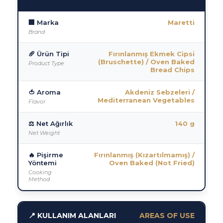
🏢 Marka
Maretti
Brand
🥖 Ürün Tipi
Fırınlanmış Ekmek Cipsi
(Bruschette) / Oven Baked
Product Type
Bread Chips
🍅 Aroma
Akdeniz Sebzeleri /
Mediterranean Vegetables
Flavor
⚖️ Net Ağırlık
140 g
Net Weight
🔥 Pişirme
Fırınlanmış (Kızartılmamış) /
Yöntemi
Oven Baked (Not Fried)
Cooking
Method
📍 KULLANIM ALANLARI
AREAS OF USE