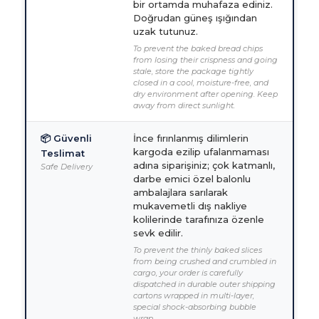
bir ortamda muhafaza ediniz.
Doğrudan güneş ışığından
uzak tutunuz.
To prevent the baked bread chips
from losing their crispness and going
stale, store the package tightly
closed in a cool, moisture-free, and
dry environment after opening. Keep
away from direct sunlight.
📦 Güvenli
İnce fırınlanmış dilimlerin
kargoda ezilip ufalanmaması
Teslimat
adına siparişiniz; çok katmanlı,
Safe Delivery
darbe emici özel balonlu
ambalajlara sarılarak
mukavemetli dış nakliye
kolilerinde tarafınıza özenle
sevk edilir.
To prevent the thinly baked slices
from being crushed and crumbled in
cargo, your order is carefully
dispatched in durable outer shipping
cartons wrapped in multi-layer,
special shock-absorbing bubble
wrap.