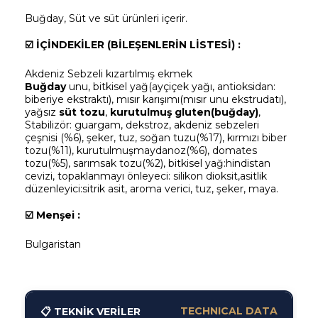
Buğday, Süt ve süt ürünleri içerir.
☑️
İÇİNDEKİLER (BİLEŞENLERİN LİSTESİ) :
Akdeniz Sebzeli kızartılmış ekmek
Buğday
unu, bitkisel yağ(ayçiçek yağı, antioksidan:
biberiye ekstraktı), mısır karışımı(mısır unu ekstrudatı),
yağsız
s
ü
t tozu
,
kurutulmuş gluten(buğday)
,
Stabilizör: guargam, dekstroz, akdeniz sebzeleri
çeşnisi (%6), şeker, tuz, soğan tuzu(%17), kırmızı biber
tozu(%11), kurutulmuşmaydanoz(%6), domates
tozu(%5), sarımsak tozu(%2), bitkisel yağ:hindistan
cevizi, topaklanmayı önleyeci: silikon dioksit,asitlik
düzenleyici:sitrik asit, aroma verici, tuz, şeker, maya.
☑️ Menşei
:
Bulgaristan
TECHNICAL DATA
📋 TEKNİK VERİLER