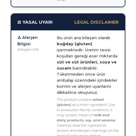
⚖️ YASAL UYARI
LEGAL DISCLAIMER
⚠️ Alerjen
Bu ürün ana bileşen olarak
Bilgisi
buğday (gluten)
Allergen Info
içermektedir. Üretim tesisi
koşulları gereği eser miktarda
süt ve süt ürünleri, soya ve
susam
barındırabilir.
Tüketmeden önce ürün
ambalajı üzerindeki içindekiler
kısmını ve alerjen uyarılarını
dikkatlice okuyunuz.
This product contains
wheat
(gluten)
as a main ingredient. Due
to production facility conditions, it
may contain traces of
milk and
dairy products, soy, and sesame
.
Carefully read the ingredients
section and allergen warnings on the
product packaging before