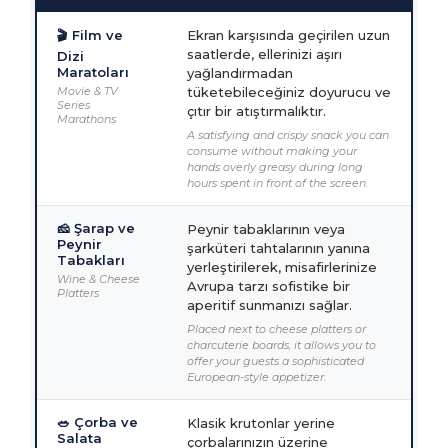
🎬 Film ve
Ekran karşısında geçirilen uzun
saatlerde, ellerinizi aşırı
Dizi
Maratoları
yağlandırmadan
Movie & TV
tüketebileceğiniz doyurucu ve
Series
çıtır bir atıştırmalıktır.
Marathons
A satisfying and crispy snack you can
consume without making your
hands overly greasy during long
hours spent in front of the screen.
🧀 Şarap ve
Peynir tabaklarının veya
Peynir
şarküteri tahtalarının yanına
Tabakları
yerleştirilerek, misafirlerinize
Wine & Cheese
Avrupa tarzı sofistike bir
Platters
aperitif sunmanızı sağlar.
Placed next to cheese platters or
charcuterie boards, it allows you to
offer your guests a sophisticated
European-style appetizer.
🥗 Çorba ve
Klasik krutonlar yerine
Salata
çorbalarınızın üzerine