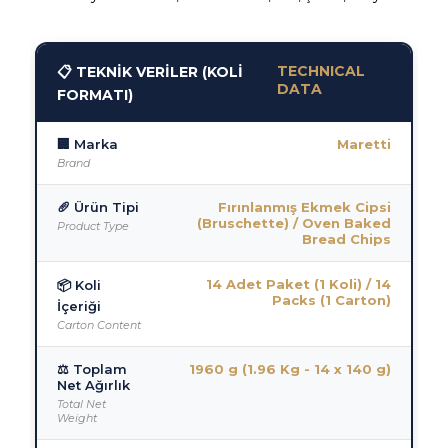
TECHNICAL
📋 TEKNİK VERİLER (KOLİ
DATA
FORMATI)
🏢 Marka
Maretti
Brand
🥖 Ürün Tipi
Fırınlanmış Ekmek Cipsi
(Bruschette) / Oven Baked
Product Type
Bread Chips
14 Adet Paket (1 Koli) / 14
📦 Koli
Packs (1 Carton)
İçeriği
Carton Content
⚖️ Toplam
1960 g (1.96 Kg - 14 x 140 g)
Net Ağırlık
Total Net
Weight