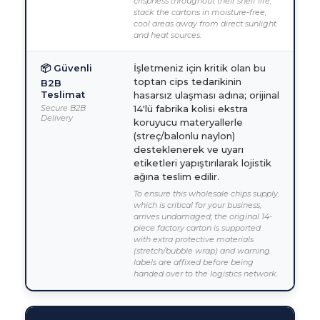
crispness throughout their shelf life,
stack the cartons in moisture-free,
cool areas away from direct sunlight
and heat sources.
📦 Güvenli
İşletmeniz için kritik olan bu
toptan cips tedarikinin
B2B
Teslimat
hasarsız ulaşması adına; orijinal
Secure B2B
14'lü fabrika kolisi ekstra
Delivery
koruyucu materyallerle
(streç/balonlu naylon)
desteklenerek ve uyarı
etiketleri yapıştırılarak lojistik
ağına teslim edilir.
To ensure this wholesale chips supply,
which is critical for your business,
arrives undamaged; the original 14-
piece factory carton is supported
with extra protective materials
(stretch/bubble wrap) and warning
labels are affixed before being
handed over to the logistics network.