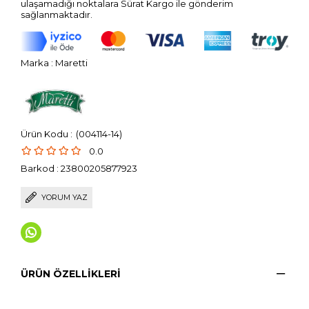
ulaşamadığı noktalara Sürat Kargo ile gönderim
sağlanmaktadır.
Marka
:
Maretti
(004114-14)
0.0
Barkod
:
23800205877923
YORUM YAZ
ÜRÜN ÖZELLIKLERI