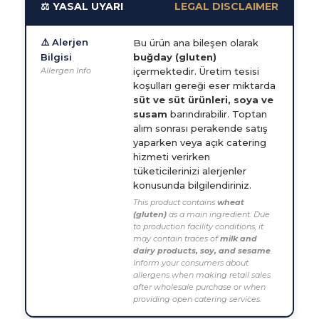
⚖️ YASAL UYARI
LEGAL DISCLAIMER
⚠️ Alerjen
Bu ürün ana bileşen olarak
Bilgisi
buğday (gluten)
Allergen Info
içermektedir. Üretim tesisi
koşulları gereği eser miktarda
süt ve süt ürünleri, soya ve
susam
barındırabilir. Toptan
alım sonrası perakende satış
yaparken veya açık catering
hizmeti verirken
tüketicilerinizi alerjenler
konusunda bilgilendiriniz.
This product contains
wheat
(gluten)
as a main ingredient. Due
to production facility conditions, it
may contain traces of
milk and
dairy products, soy, and sesame
.
Inform your consumers about
allergens when making retail sales
after wholesale purchase or when
providing open catering services.