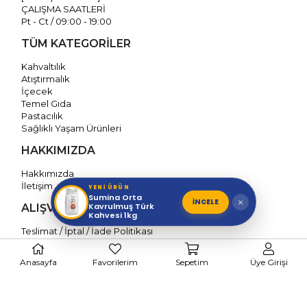
ÇALIŞMA SAATLERİ
Pt - Ct / 09:00 - 19:00
TÜM KATEGORİLER
Kahvaltılık
Atıştırmalık
İçecek
Temel Gıda
Pastacılık
Sağlıklı Yaşam Ürünleri
HAKKIMIZDA
Hakkımızda
İletişim
YENİ ÜRÜN
Sumina Orta
İNCELE
×
Kavrulmuş Türk
ALIŞVERİŞ BİLGİLERİ
Kahvesi 1kg
Teslimat / İptal / İade Politikası
Çerez Politikası
Mesafeli Satış Sözleşmesi
Anasayfa
Favorilerim
Sepetim
Üye Girişi
Gizlilik Politikası
Kişisel Verilerin Korunması
BİZİ TAKİP EDİN