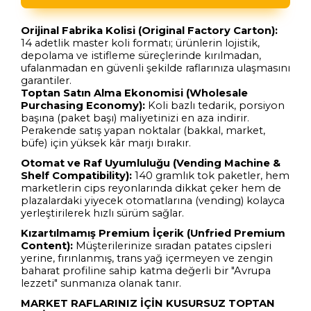
Orijinal Fabrika Kolisi (Original Factory Carton):
14 adetlik master koli formatı; ürünlerin lojistik,
depolama ve istifleme süreçlerinde kırılmadan,
ufalanmadan en güvenli şekilde raflarınıza ulaşmasını
garantiler.
Toptan Satın Alma Ekonomisi (Wholesale
Purchasing Economy):
Koli bazlı tedarik, porsiyon
başına (paket başı) maliyetinizi en aza indirir.
Perakende satış yapan noktalar (bakkal, market,
büfe) için yüksek kâr marjı bırakır.
Otomat ve Raf Uyumluluğu (Vending Machine &
Shelf Compatibility):
140 gramlık tok paketler, hem
marketlerin cips reyonlarında dikkat çeker hem de
plazalardaki yiyecek otomatlarına (vending) kolayca
yerleştirilerek hızlı sürüm sağlar.
Kızartılmamış Premium İçerik (Unfried Premium
Content):
Müşterilerinize sıradan patates cipsleri
yerine, fırınlanmış, trans yağ içermeyen ve zengin
baharat profiline sahip katma değerli bir "Avrupa
lezzeti" sunmanıza olanak tanır.
MARKET RAFLARINIZ İÇİN KUSURSUZ TOPTAN