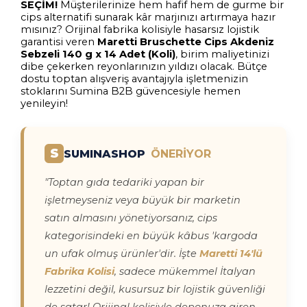
SEÇİM!
Müşterilerinize hem hafif hem de gurme bir
cips alternatifi sunarak kâr marjınızı artırmaya hazır
mısınız? Orijinal fabrika kolisiyle hasarsız lojistik
garantisi veren
Maretti Bruschette Cips Akdeniz
Sebzeli 140 g x 14 Adet (Koli)
, birim maliyetinizi
dibe çekerken reyonlarınızın yıldızı olacak. Bütçe
dostu toptan alışveriş avantajıyla işletmenizin
stoklarını Sumina B2B güvencesiyle hemen
yenileyin!
S
SUMINASHOP
ÖNERİYOR
"Toptan gıda tedariki yapan bir
işletmeyseniz veya büyük bir marketin
satın almasını yönetiyorsanız, cips
kategorisindeki en büyük kâbus 'kargoda
un ufak olmuş ürünler'dir. İşte
Maretti 14'lü
Fabrika Kolisi
, sadece mükemmel İtalyan
lezzetini değil, kusursuz bir lojistik güvenliği