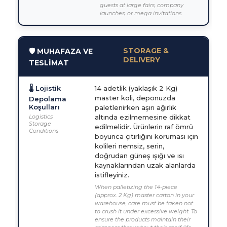
guests at large fairs, company
launches, or mega invitations.
STORAGE &
🛡️ MUHAFAZA VE
DELIVERY
TESLİMAT
🌡️ Lojistik
14 adetlik (yaklaşık 2 Kg)
master koli, deponuzda
Depolama
Koşulları
paletlenirken aşırı ağırlık
Logistics
altında ezilmemesine dikkat
Storage
edilmelidir. Ürünlerin raf ömrü
Conditions
boyunca çıtırlığını koruması için
kolileri nemsiz, serin,
doğrudan güneş ışığı ve ısı
kaynaklarından uzak alanlarda
istifleyiniz.
When palletizing the 14-piece
(approx. 2 Kg) master carton in your
warehouse, care must be taken not
to crush it under excessive weight. To
ensure the products maintain their