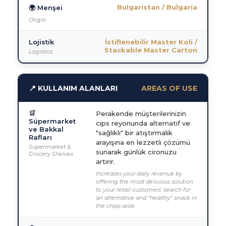
Bulgaristan / Bulgaria
🌍 Menşei
Origin
Lojistik
İstiflenebilir Master Koli /
Stackable Master Carton
Logistics
📍 KULLANIM ALANLARI
AREAS OF USE
🛒
Perakende müşterilerinizin
Süpermarket
cips reyonunda alternatif ve
ve Bakkal
"sağlıklı" bir atıştırmalık
Rafları
arayışına en lezzetli çözümü
Supermarket &
sunarak günlük cironuzu
Grocery Shelves
artırır.
Increases your daily revenue by
offering the most delicious solution
to your retail customers' search for
an alternative and "healthy" snack in
the chips aisle.