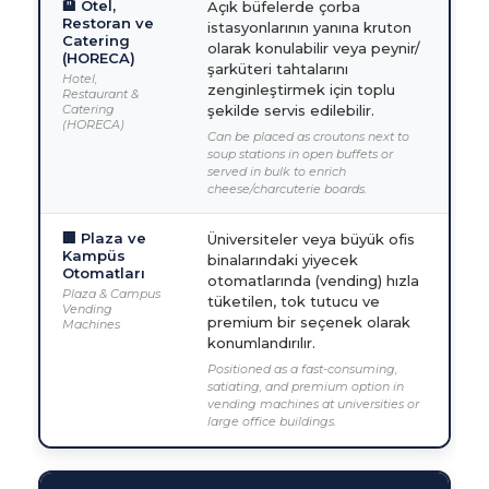
🏨 Otel,
Açık büfelerde çorba
Restoran ve
istasyonlarının yanına kruton
Catering
olarak konulabilir veya peynir/
(HORECA)
şarküteri tahtalarını
Hotel,
zenginleştirmek için toplu
Restaurant &
Catering
şekilde servis edilebilir.
(HORECA)
Can be placed as croutons next to
soup stations in open buffets or
served in bulk to enrich
cheese/charcuterie boards.
🏢 Plaza ve
Üniversiteler veya büyük ofis
Kampüs
binalarındaki yiyecek
Otomatları
otomatlarında (vending) hızla
Plaza & Campus
tüketilen, tok tutucu ve
Vending
premium bir seçenek olarak
Machines
konumlandırılır.
Positioned as a fast-consuming,
satiating, and premium option in
vending machines at universities or
large office buildings.