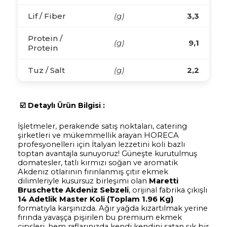
Lif / Fiber
(g)
3,3
Protein /
(g)
9,1
Protein
Tuz / Salt
(g)
2,2
☑️
Detaylı Ürün Bilgisi :
İşletmeler, perakende satış noktaları, catering
şirketleri ve mükemmellik arayan HORECA
profesyonelleri için İtalyan lezzetini koli bazlı
toptan avantajla sunuyoruz! Güneşte kurutulmuş
domatesler, tatlı kırmızı soğan ve aromatik
Akdeniz otlarının fırınlanmış çıtır ekmek
dilimleriyle kusursuz birleşimi olan
Maretti
Bruschette Akdeniz Sebzeli
, orijinal fabrika çıkışlı
14 Adetlik Master Koli (Toplam 1.96 Kg)
formatıyla karşınızda. Ağır yağda kızartılmak yerine
fırında yavaşça pişirilen bu premium ekmek
cipsleri, hem raflarınızda kendi kendini satan şık bir