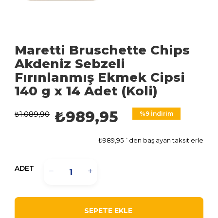
Maretti Bruschette Chips
Akdeniz Sebzeli
Fırınlanmış Ekmek Cipsi
140 g x 14 Adet (Koli)
₺989,95
₺1.089,90
%
9
İndirim
₺989,95
`den başlayan taksitlerle
ADET