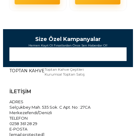
Size Özel Kampanyalar
Hemen Kayıt Ol Fırsatlardan Önce Sen Haberdar Ol!
Toptan Kahve Çeşitleri
TOPTAN KAHVE
Kurumsal Toptan Satış
İLETİŞİM
ADRES
Selçukbey Mah. 535 Sok. C Apt. No : 27CA
Merkezefendi/Denizli
TELEFON
0258 361 28 29
E-POSTA
[email protected]