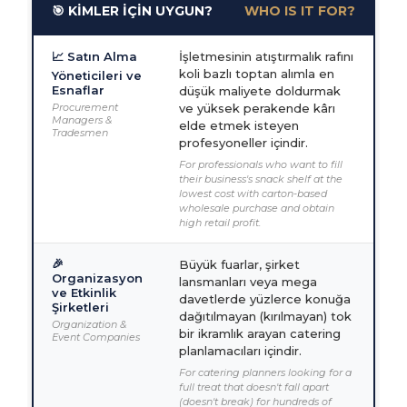
🎯 KİMLER İÇİN UYGUN?
WHO IS IT FOR?
📈 Satın Alma
İşletmesinin atıştırmalık rafını
koli bazlı toptan alımla en
Yöneticileri ve
Esnaflar
düşük maliyete doldurmak
Procurement
ve yüksek perakende kârı
Managers &
elde etmek isteyen
Tradesmen
profesyoneller içindir.
For professionals who want to fill
their business's snack shelf at the
lowest cost with carton-based
wholesale purchase and obtain
high retail profit.
🎉
Büyük fuarlar, şirket
Organizasyon
lansmanları veya mega
ve Etkinlik
davetlerde yüzlerce konuğa
Şirketleri
dağıtılmayan (kırılmayan) tok
Organization &
bir ikramlık arayan catering
Event Companies
planlamacıları içindir.
For catering planners looking for a
full treat that doesn't fall apart
(doesn't break) for hundreds of