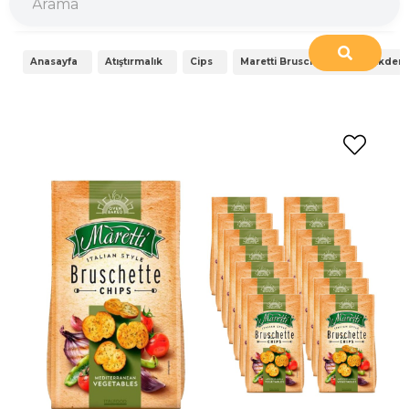
Anasayfa
Atıştırmalık
Cips
Maretti Bruschette Chips Akdeniz