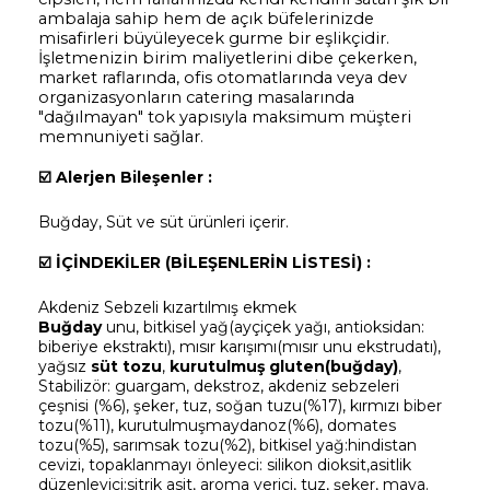
ambalaja sahip hem de açık büfelerinizde
misafirleri büyüleyecek gurme bir eşlikçidir.
İşletmenizin birim maliyetlerini dibe çekerken,
market raflarında, ofis otomatlarında veya dev
organizasyonların catering masalarında
"dağılmayan" tok yapısıyla maksimum müşteri
memnuniyeti sağlar.
☑️
Alerjen Bileşenler :
Buğday, Süt ve süt ürünleri içerir.
☑️
İÇİNDEKİLER (BİLEŞENLERİN LİSTESİ) :
Akdeniz Sebzeli kızartılmış ekmek
Buğday
unu, bitkisel yağ(ayçiçek yağı, antioksidan:
biberiye ekstraktı), mısır karışımı(mısır unu ekstrudatı),
yağsız
s
ü
t tozu
,
kurutulmuş gluten(buğday)
,
Stabilizör: guargam, dekstroz, akdeniz sebzeleri
çeşnisi (%6), şeker, tuz, soğan tuzu(%17), kırmızı biber
tozu(%11), kurutulmuşmaydanoz(%6), domates
tozu(%5), sarımsak tozu(%2), bitkisel yağ:hindistan
cevizi, topaklanmayı önleyeci: silikon dioksit,asitlik
düzenleyici:sitrik asit, aroma verici, tuz, şeker, maya.