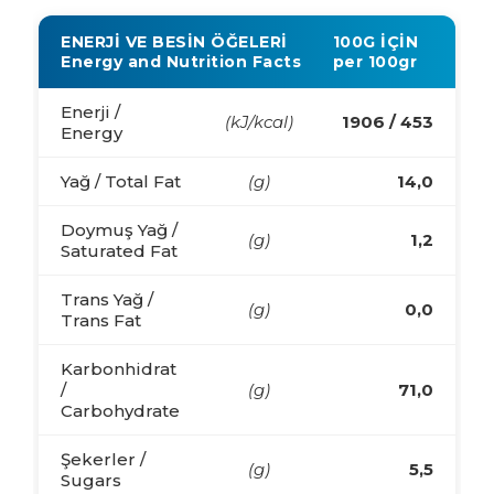
ENERJİ VE BESİN ÖĞELERİ
100G İÇİN
Energy and Nutrition Facts
per 100gr
Enerji /
(kJ/kcal)
1906 / 453
Energy
Yağ / Total Fat
(g)
14,0
Doymuş Yağ /
(g)
1,2
Saturated Fat
Trans Yağ /
(g)
0,0
Trans Fat
Karbonhidrat
/
(g)
71,0
Carbohydrate
Şekerler /
(g)
5,5
Sugars