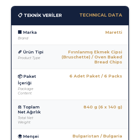
TECHNICAL DATA
📋 TEKNİK VERİLER
🏢 Marka
Maretti
Brand
🥖 Ürün Tipi
Fırınlanmış Ekmek Cipsi
(Bruschette) / Oven Baked
Product Type
Bread Chips
6 Adet Paket / 6 Packs
📦 Paket
İçeriği
Package
Content
⚖️ Toplam
840 g (6 x 140 g)
Net Ağırlık
Total Net
Weight
Bulgaristan / Bulgaria
🌍 Menşei