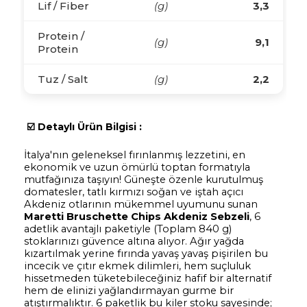
Lif / Fiber
(g)
3,3
Protein /
(g)
9,1
Protein
Tuz / Salt
(g)
2,2
☑️
Detaylı Ürün Bilgisi :
İtalya'nın geleneksel fırınlanmış lezzetini, en
ekonomik ve uzun ömürlü toptan formatıyla
mutfağınıza taşıyın! Güneşte özenle kurutulmuş
domatesler, tatlı kırmızı soğan ve iştah açıcı
Akdeniz otlarının mükemmel uyumunu sunan
Maretti Bruschette Chips Akdeniz Sebzeli
, 6
adetlik avantajlı paketiyle (Toplam 840 g)
stoklarınızı güvence altına alıyor. Ağır yağda
kızartılmak yerine fırında yavaş yavaş pişirilen bu
incecik ve çıtır ekmek dilimleri, hem suçluluk
hissetmeden tüketebileceğiniz hafif bir alternatif
hem de elinizi yağlandırmayan gurme bir
atıştırmalıktır. 6 paketlik bu kiler stoku sayesinde;