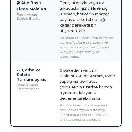
🎬 Aile Boyu
Geniş ailenizle veya ev
arkadaşlarınızla film/maç
Ekran Molaları
izlerken, herkesin rahatça
Family-wide
Screen Breaks
paylaşıp tüketebileceği
kadar bereketli bir
atıştırmalıktır.
An abundant snack that everyone
can easily share and consume
while watching a movie/match
with your large family or
roommates.
🥗 Çorba ve
6 paketlik avantajlı
Salata
stokunuzun bir kısmını, evde
Tamamlayıcısı
yaptığınız domates
Soup & Salad
çorbalarının üzerine kruton
Complement
niyetine ufalayarak
değerlendirebilirsiniz.
You can utilize a part of your 6-
pack advantageous stash by
crumbling it over homemade
tomato soups as croutons.