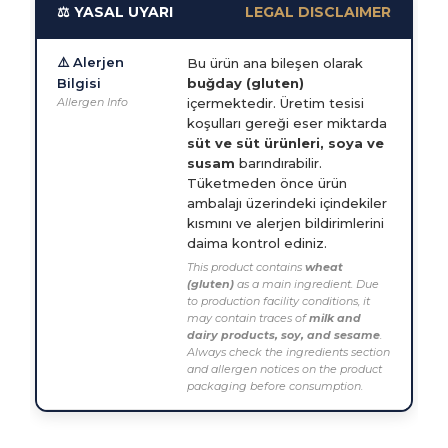
⚖️ YASAL UYARI
LEGAL DISCLAIMER
⚠️ Alerjen
Bu ürün ana bileşen olarak
Bilgisi
buğday (gluten)
Allergen Info
içermektedir. Üretim tesisi
koşulları gereği eser miktarda
süt ve süt ürünleri, soya ve
susam
barındırabilir.
Tüketmeden önce ürün
ambalajı üzerindeki içindekiler
kısmını ve alerjen bildirimlerini
daima kontrol ediniz.
This product contains
wheat
(gluten)
as a main ingredient. Due
to production facility conditions, it
may contain traces of
milk and
dairy products, soy, and sesame
.
Always check the ingredients section
and allergen notices on the product
packaging before consumption.