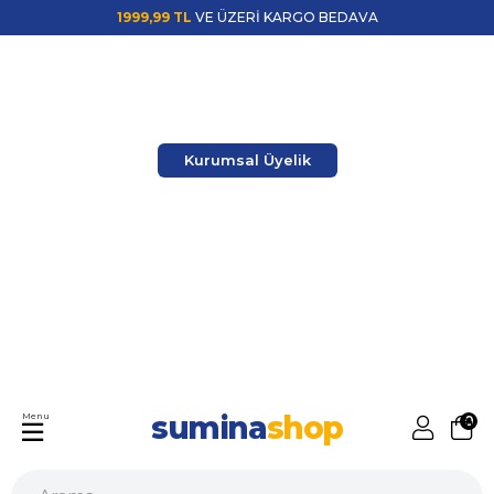
1999,99 TL
VE ÜZERİ KARGO BEDAVA
Kurumsal Üyelik
sumina
shop
Menu
0