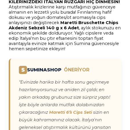
KİLERİNİZDEKİ İTALYAN RÜZGARI HİÇ DİNMESİN!
Atıştırmalık krizlerine karşı mutfağınızı güvenceye
almanın en lezzetli yolu burada! Fırınlanmış hafif
dokusu ve yoğun domates/ot aromasıyla cips
anlayışınızı değiştirecek
Maretti Bruschette Chips
Akdeniz Sebzeli 140 g x 6 Adet
, aylık stokunuzu en
ekonomik şekilde dolduruyor. Yağlı cipslere veda
edip İtalya'nın bu çıtır efsanesini toptan fiyat
avantajıyla evinize katmak için Sumina güvencesiyle
hemen sepetinize ekleyin!
S
SUMINASHOP
ÖNERİYOR
"Evinizde harika bir hafta sonu geçirmeye
hazırlanıyorsunuz ve aniden zil çaldı; en
yakın arkadaş grubunuz size sürpriz yaptı!
İşte böyle anlarda mutfak dolabınızdan
çıkaracağınız
Maretti 6'lı Cips Seti
sizin en
büyük kahramanınız olacak. İtalya'nın
geleneksel atıştırmalık kültürünü yansıtan