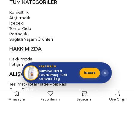
TÜM KATEGORİLER
Kahvaltılık
Atıştırmalık
İçecek
Temel Gıda
Pastacılık
Sağlıklı Yaşam Ürünleri
HAKKIMIZDA
Hakkımızda
İletişim
YENİ ÜRÜN
Sumina Orta
İNCELE
×
ALIŞVERİŞ BİLGİLERİ
Kavrulmuş Türk
Kahvesi 1kg
Teslimat / İptal / İade Politikası
Çerez Politikası
Mesafeli Satış Sözleşmesi
Anasayfa
Favorilerim
Sepetim
Üye Girişi
Gizlilik Politikası
Kişisel Verilerin Korunması
BİZİ TAKİP EDİN
Kahve