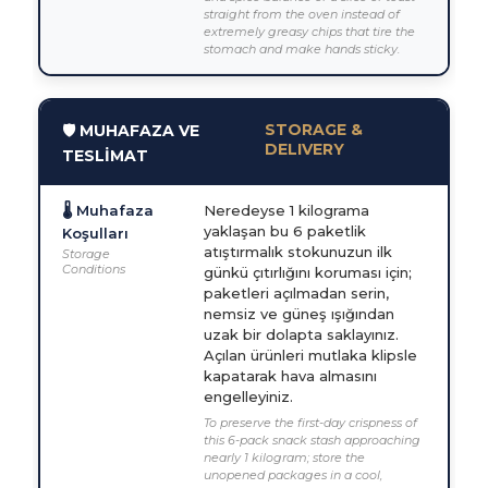
straight from the oven instead of
extremely greasy chips that tire the
stomach and make hands sticky.
STORAGE &
🛡️ MUHAFAZA VE
DELIVERY
TESLİMAT
🌡️ Muhafaza
Neredeyse 1 kilograma
yaklaşan bu 6 paketlik
Koşulları
atıştırmalık stokunuzun ilk
Storage
Conditions
günkü çıtırlığını koruması için;
paketleri açılmadan serin,
nemsiz ve güneş ışığından
uzak bir dolapta saklayınız.
Açılan ürünleri mutlaka klipsle
kapatarak hava almasını
engelleyiniz.
To preserve the first-day crispness of
this 6-pack snack stash approaching
nearly 1 kilogram; store the
unopened packages in a cool,