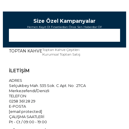
Size Özel Kampanyalar
Hemen Kayıt Ol Fırsatlardan Önce Sen Haberdar Ol!
Toptan Kahve Çeşitleri
TOPTAN KAHVE
Kurumsal Toptan Satış
İLETİŞİM
ADRES
Selçukbey Mah. 535 Sok. C Apt. No : 27CA
Merkezefendi/Denizli
TELEFON
0258 361 28 29
E-POSTA
[email protected]
ÇALIŞMA SAATLERİ
Pt - Ct / 09:00 - 19:00