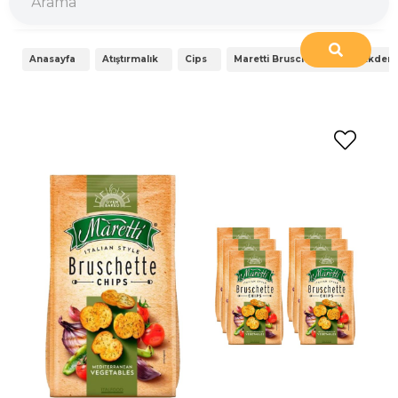
Anasayfa
Atıştırmalık
Cips
Maretti Bruschette Chips Akdeniz