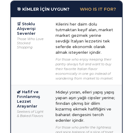
🎯 KİMLER İÇİN UYGUN?
WHO IS IT FOR?
🛒 Stoklu
Kilerini her daim dolu
Alışverişi
tutmaktan keyif alan, market
Sevenler
market gezmek yerine
Those Who Love
sevdiği İtalyan lezzetini tek
Stocked
seferde ekonomik olarak
Shopping
almak isteyenler içindir.
For those who enjoy keeping their
pantry always full and want to buy
their favorite Italian flavor
economically in one go instead of
wandering from market to market.
🌿 Hafif ve
Mideyi yoran, elleri yapış yapış
Fırınlanmış
yapan aşırı yağlı cipsler yerine;
Lezzet
fırından çıkmış bir dilim
Arayanlar
kızarmış ekmek hafifliğini ve
Seekers of Light
baharat dengesini tercih
& Baked Flavors
edenler içindir.
For those who prefer the lightness
and spice balance of a slice of toast