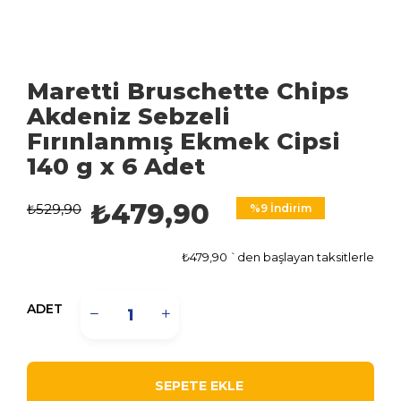
Maretti Bruschette Chips
Akdeniz Sebzeli
Fırınlanmış Ekmek Cipsi
140 g x 6 Adet
₺479,90
₺529,90
%
9
İndirim
₺479,90
`den başlayan taksitlerle
ADET