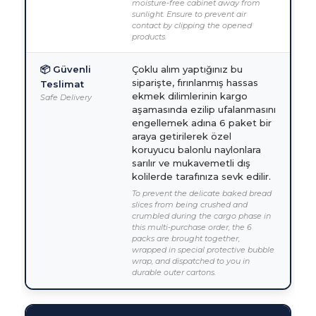
moisture-free cabinet away from
sunlight. Ensure to prevent air
contact by clipping the opened
products.
📦 Güvenli
Çoklu alım yaptığınız bu
siparişte, fırınlanmış hassas
Teslimat
ekmek dilimlerinin kargo
Safe Delivery
aşamasında ezilip ufalanmasını
engellemek adına 6 paket bir
araya getirilerek özel
koruyucu balonlu naylonlara
sarılır ve mukavemetli dış
kolilerde tarafınıza sevk edilir.
To prevent the delicate baked bread
slices from being crushed and
crumbled during the cargo phase in
this multi-purchase order, the 6
packs are brought together,
wrapped in special protective bubble
wrap, and dispatched to you in
durable outer cartons.