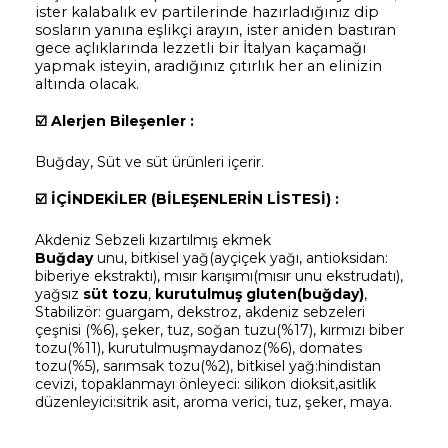
ister kalabalık ev partilerinde hazırladığınız dip
sosların yanına eşlikçi arayın, ister aniden bastıran
gece açlıklarında lezzetli bir İtalyan kaçamağı
yapmak isteyin, aradığınız çıtırlık her an elinizin
altında olacak.
☑️
Alerjen Bileşenler :
Buğday, Süt ve süt ürünleri içerir.
☑️
İÇİNDEKİLER (BİLEŞENLERİN LİSTESİ) :
Akdeniz Sebzeli kızartılmış ekmek
Buğday
unu, bitkisel yağ(ayçiçek yağı, antioksidan:
biberiye ekstraktı), mısır karışımı(mısır unu ekstrudatı),
yağsız
s
ü
t tozu
,
kurutulmuş gluten(buğday)
,
Stabilizör: guargam, dekstroz, akdeniz sebzeleri
çeşnisi (%6), şeker, tuz, soğan tuzu(%17), kırmızı biber
tozu(%11), kurutulmuşmaydanoz(%6), domates
tozu(%5), sarımsak tozu(%2), bitkisel yağ:hindistan
cevizi, topaklanmayı önleyeci: silikon dioksit,asitlik
düzenleyici:sitrik asit, aroma verici, tuz, şeker, maya.