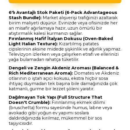
6'lı Avantajlı Stok Paketi (6-Pack Advantageous
Stash Bundle):
Market alışverişi trafiğinizi azaltarak
birim maliyeti düşürür. Evinizde veya ofisinizde her
an misafir ağırlamaya hazır, uzun ömürlü bir
atıştırmalık kalesi kurmanızı sağlar.
Fırınlanmış Hafif İtalyan Dokusu (Oven-Baked
Light Italian Texture):
Kızartılmış patates
cipslerinin aksine midede şişkinlik ve ağırlık yapmaz.
Televizyon izlerken veya çalışırken etrafı ve ellerinizi
yağa bulamadan rahatça tüketilir.
Dengeli ve Zengin Akdeniz Aroması (Balanced &
Rich Mediterranean Aroma):
Domates ve Akdeniz
otlarının o iştah açıcı kokusu, ekstra hiçbir sosa
ihtiyaç duymadan tek başına bile damağınızda çok
katmanlı, gurme bir lezzet şöleni yaratır.
Dağılmayan Tok Yapı (Full Structure That
Doesn't Crumble):
Fırınlanmış ekmek dilimi
(bruschetta) formu sayesinde humus, labne veya
avokado gibi yoğun ev yapımı soslara
daldırdığınızda kırılmaz, mükemmel bir sos
taşıyıcısıdır.