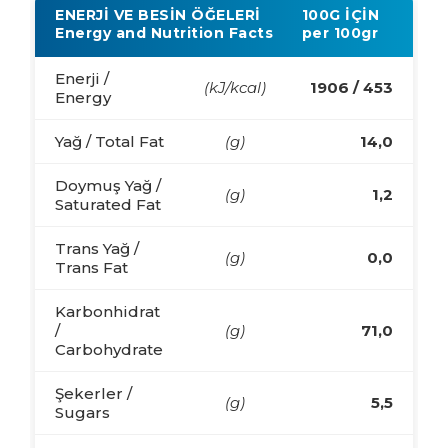
ENERJİ VE BESİN ÖĞELERİ
100G İÇİN
Energy and Nutrition Facts
per 100gr
Enerji /
(kJ/kcal)
1906 / 453
Energy
Yağ / Total Fat
(g)
14,0
Doymuş Yağ /
(g)
1,2
Saturated Fat
Trans Yağ /
(g)
0,0
Trans Fat
Karbonhidrat
/
(g)
71,0
Carbohydrate
Şekerler /
(g)
5,5
Sugars