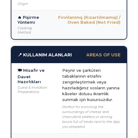
Origin
🔥 Pişirme
Fırınlanmış (Kızartılmamış) /
Yöntemi
Oven Baked (Not Fried)
Cooking
Method
📍 KULLANIM ALANLARI
AREAS OF USE
🍽️ Misafir ve
Peynir ve şarküteri
tabaklarının etrafını
Davet
Hazırlıkları
zenginleştirmek veya
Guest & Invitation
hazırladığınız sosların yanına
Preparations
kâseler dolusu ikramlık
sunmak için kusursuzdur.
Perfect for enriching the
surroundings of cheese and
charcuterie platters or serving
bowls full of treats next to the dips
you prepared.