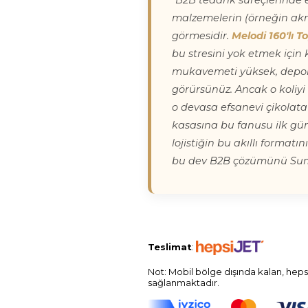
"B2B tedarik süreçlerinde e
malzemelerin (örneğin akri
görmesidir.
Melodi 160'lı T
bu stresini yok etmek için
mukavemeti yüksek, deponu
görürsünüz. Ancak o koliyi aç
o devasa efsanevi çikolata
kasasına bu fanusu ilk gün
lojistiğin bu akıllı format
bu dev B2B çözümünü Sumi
Teslimat
:
Not: Mobil bölge dışında kalan, heps
sağlanmaktadır.