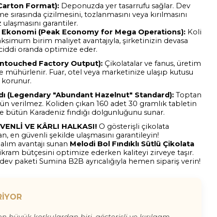
Carton Format):
Deponuzda yer tasarrufu sağlar. Dev
eme sırasında çizilmesini, tozlanmasını veya kırılmasını
ulaşmasını garantiler.
e Ekonomi (Peak Economy for Mega Operations):
Koli
aksimum birim maliyet avantajıyla, şirketinizin devasa
 ciddi oranda optimize eder.
Untouched Factory Output):
Çikolatalar ve fanus, üretim
le mühürlenir. Fuar, otel veya marketinize ulaşıp kutusu
 korunur.
rdı (Legendary "Abundant Hazelnut" Standard):
Toptan
ün verilmez. Koliden çıkan 160 adet 30 gramlık tabletin
ve bütün Karadeniz fındığı dolgunluğunu sunar.
VENLİ VE KÂRLI HALKASI!
O gösterişli çikolata
n, en güvenli şekilde ulaşmasını garantileyin!
 alım avantajı sunan
Melodi Bol Fındıklı Sütlü Çikolata
n ikram bütçesini optimize ederken kaliteyi zirveye taşır.
u dev paketi Sumina B2B ayrıcalığıyla hemen sipariş verin!
RİYOR