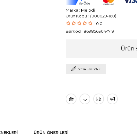
Marka
:
Melodi
(000029-160)
0.0
Barkod
:
8698563044719
Ürün 
YORUM YAZ
NEKLERI
ÜRÜN ÖNERILERI