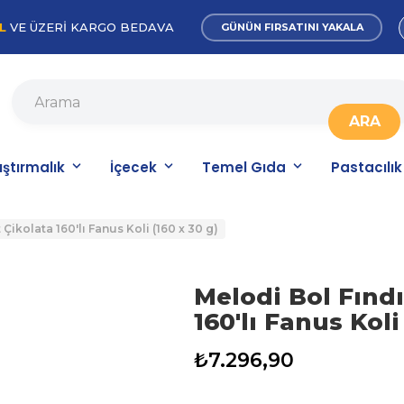
L
VE ÜZERİ KARGO BEDAVA
GÜNÜN FIRSATINI YAKALA
ıştırmalık
İçecek
Temel Gıda
Pastacılık
 Çikolata 160'lı Fanus Koli (160 x 30 g)
Melodi Bol Fındı
160'lı Fanus Koli
₺7.296,90