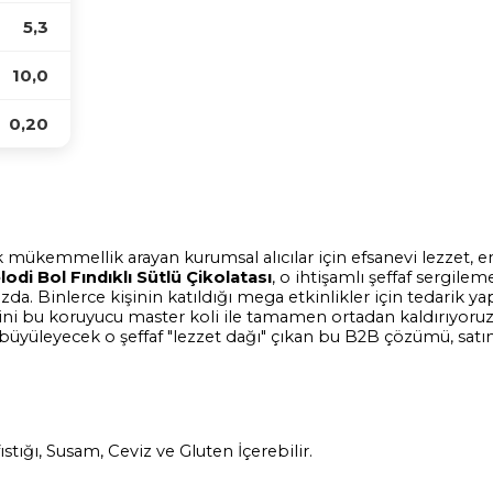
5,3
10,0
0,20
k mükemmellik arayan kurumsal alıcılar için efsanevi lezzet, e
odi Bol Fındıklı Sütlü Çikolatası
, o ihtişamlı şeffaf sergilem
da. Binlerce kişinin katıldığı mega etkinlikler için tedarik 
ni bu koruyucu master koli ile tamamen ortadan kaldırıyoruz. 
 büyüleyecek o şeffaf "lezzet dağı" çıkan bu B2B çözümü, satın 
ıstığı, Susam, Ceviz ve Gluten İçerebilir.