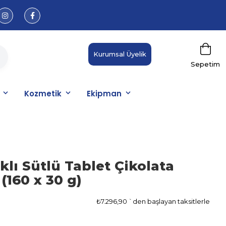
Kurumsal Üyelik
Sepetim
Kozmetik
Ekipman
klı Sütlü Tablet Çikolata
 (160 x 30 g)
₺7.296,90
`den başlayan taksitlerle