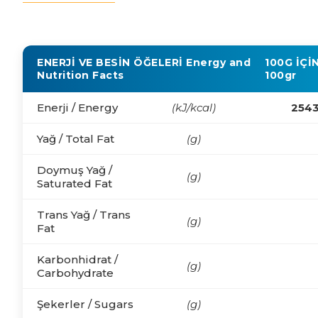
ENERJİ VE BESİN ÖĞELERİ
Energy and
100G İÇİ
Nutrition Facts
100gr
Enerji / Energy
(kJ/kcal)
2543
Yağ / Total Fat
(g)
Doymuş Yağ /
(g)
Saturated Fat
Trans Yağ / Trans
(g)
Fat
Karbonhidrat /
(g)
Carbohydrate
Şekerler / Sugars
(g)