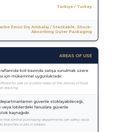
Türkiye / Turkey
 Darbe Emici Dış Ambalaj / Stackable, Shock-
Absorbing Outer Packaging
AREAS OF USE
n raflarında koli bazında satışa sunulmak üzere
si için mükemmel uygunluktadır.
offered for sale on a carton basis on the shelves of food
se stacking.
departmanlarının güvenle stoklayabileceği,
 veya lobilerdeki fanuslara güvenle
stok kaynağıdır.
rce that central purchasing departments can safely stock
to branches or jars in lobbies.