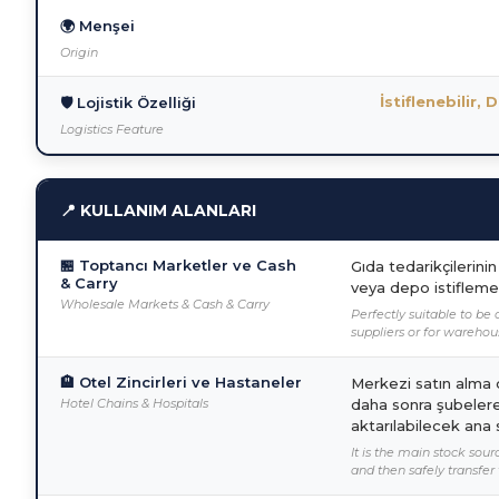
🌍 Menşei
Origin
İstiflenebilir,
🛡️ Lojistik Özelliği
Logistics Feature
📍 KULLANIM ALANLARI
🏪 Toptancı Marketler ve Cash
Gıda tedarikçilerini
& Carry
veya depo istifleme
Wholesale Markets & Cash & Carry
Perfectly suitable to be 
suppliers or for warehou
🏨 Otel Zincirleri ve Hastaneler
Merkezi satın alma 
Hotel Chains & Hospitals
daha sonra şubelere
aktarılabilecek ana 
It is the main stock sou
and then safely transfer 