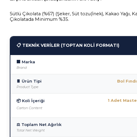
Sütlü Çikolata (%67) (Şeker, Süt tozu(İnek), Kakao Yağı, K
Çikolatada Minimum %35.
📋 TEKNİK VERİLER (TOPTAN KOLİ FORMATI)
🏢 Marka
Brand
🍫 Ürün Tipi
Bol Fınd
Product Type
1 Adet Master
📦 Koli İçeriği
Carton Content
⚖️ Toplam Net Ağırlık
Total Net Weight