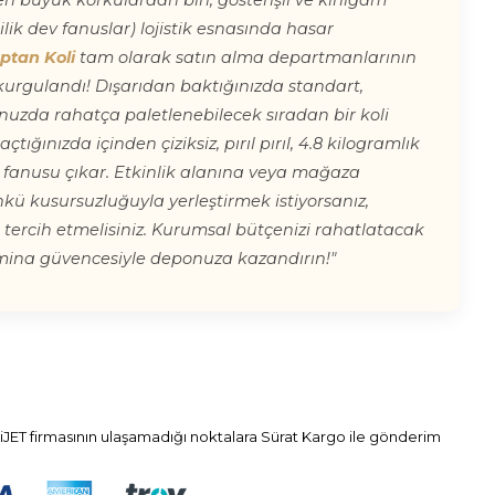
n büyük korkulardan biri, gösterişli ve kırılgam
lik dev fanuslar) lojistik esnasında hasar
optan Koli
tam olarak satın alma departmanlarının
 kurgulandı! Dışarıdan baktığınızda standart,
zda rahatça paletlenebilecek sıradan bir koli
tığınızda içinden çiziksiz, pırıl pırıl, 4.8 kilogramlık
 fanusu çıkar. Etkinlik alanına veya mağaza
kü kusursuzluğuyla yerleştirmek istiyorsanız,
ını tercih etmelisiniz. Kurumsal bütçenizi rahatlatacak
na güvencesiyle deponuza kazandırın!"
iJET firmasının ulaşamadığı noktalara Sürat Kargo ile gönderim