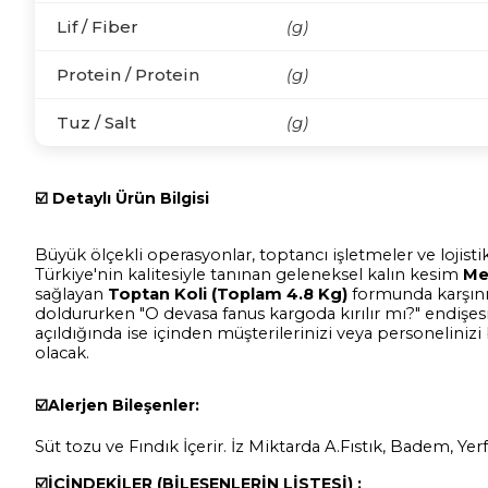
Lif / Fiber
(g)
Protein / Protein
(g)
Tuz / Salt
(g)
☑️
Detaylı Ürün Bilgisi
Büyük ölçekli operasyonlar, toptancı işletmeler ve lojisti
Türkiye'nin kalitesiyle tanınan geleneksel kalın kesim
Mel
sağlayan
Toptan Koli (Toplam 4.8 Kg)
formunda karşınız
doldururken "O devasa fanus kargoda kırılır mı?" endişesi
açıldığında ise içinden müşterilerinizi veya personelinizi
olacak.
☑️
Alerjen Bileşenler:
Süt tozu ve Fındık İçerir. İz Miktarda A.Fıstık, Badem, Yerf
☑️
İÇİNDEKİLER (BİLEŞENLERİN LİSTESİ) :