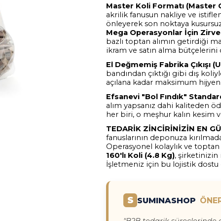
Master Koli Formatı (Master 
akrilik fanusun nakliye ve istifl
önleyerek son noktaya kusursuz 
Mega Operasyonlar İçin Zirv
bazlı toptan alımın getirdiği m
ikram ve satın alma bütçelerini
El Değmemiş Fabrika Çıkışı (
bandından çıktığı gibi dış koliy
açılana kadar maksimum hijyen
Efsanevi "Bol Fındık" Standa
alım yapsanız dahi kaliteden öd
her biri, o meşhur kalın kesim 
TEDARİK ZİNCİRİNİZİN EN GÜ
fanuslarının deponuza kırılmada
Operasyonel kolaylık ve toptan
160'lı Koli (4.8 Kg)
, şirketinizi
İşletmeniz için bu lojistik dost
S
SUMINASHOP
ÖNE