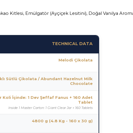
akao Kitlesi, Emülgatör (Ayçiçek Lesitini), Doğal Vanilya Arom
TECHNICAL DATA
Melodi Çikolata
ıklı Sütlü Çikolata / Abundant Hazelnut Milk
Chocolate
 Koli İçinde: 1 Dev Şeffaf Fanus + 160 Adet
Tablet
Inside 1 Master Carton: 1 Giant Clear Jar + 160 Tablets
4800 g (4.8 Kg - 160 x 30 g)