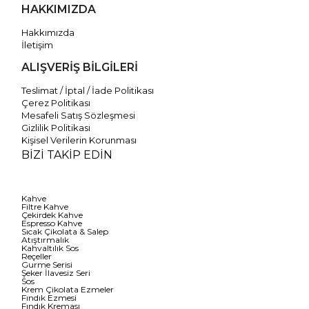
HAKKIMIZDA
Hakkımızda
İletişim
ALIŞVERİŞ BİLGİLERİ
Teslimat / İptal / İade Politikası
Çerez Politikası
Mesafeli Satış Sözleşmesi
Gizlilik Politikası
Kişisel Verilerin Korunması
BİZİ TAKİP EDİN
Kahve
Filtre Kahve
Çekirdek Kahve
Espresso Kahve
Sıcak Çikolata & Salep
Atıştırmalık
Kahvaltılık Sos
Reçeller
Gurme Serisi
Şeker İlavesiz Seri
Sos
Krem Çikolata Ezmeler
Fındık Ezmesi
Fındık Kreması