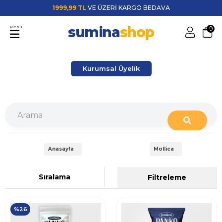
1999,99 TL
VE ÜZERİ KARGO BEDAVA
sumina
shop
Menu
0
Kurumsal Üyelik
Anasayfa
Mollica
Sıralama
Filtreleme
%26