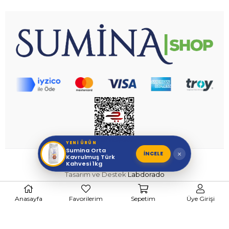
YENİ ÜRÜN
Sumina Orta
İNCELE
×
Kavrulmuş Türk
suminashop.com
- © 2026 Tüm Hakları Saklıdır.
Kahvesi 1kg
Tasarım ve Destek
Labdorado
Anasayfa
Favorilerim
Sepetim
Üye Girişi