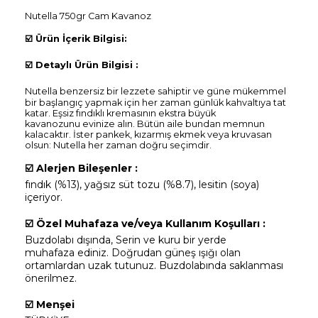
Nutella 750gr Cam Kavanoz
☑️
Ürün İçerik Bilgisi:
☑️
Detaylı Ürün Bilgisi :
Nutella benzersiz bir lezzete sahiptir ve güne mükemmel
bir başlangıç ​​yapmak için her zaman günlük kahvaltıya tat
katar. Eşsiz fındıklı kremasının ekstra büyük
kavanozunu evinize alın. Bütün aile bundan memnun
kalacaktır. İster pankek, kızarmış ekmek veya kruvasan
olsun: Nutella her zaman doğru seçimdir.
☑️
Alerjen Bileşenler :
fındık (%13), yağsız süt tozu (%8.7), lesitin (soya)
içeriyor.
☑️
Özel Muhafaza ve/veya Kullanım Koşulları :
Buzdolabı dışında, Serin ve kuru bir yerde
muhafaza ediniz. Doğrudan güneş ışığı olan
ortamlardan uzak tutunuz. Buzdolabında saklanması
önerilmez.
☑️
Menşei