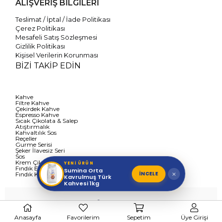
ALIŞVERİŞ BİLGİLERİ
Teslimat / İptal / İade Politikası
Çerez Politikası
Mesafeli Satış Sözleşmesi
Gizlilik Politikası
Kişisel Verilerin Korunması
BİZİ TAKİP EDİN
Kahve
Filtre Kahve
Çekirdek Kahve
Espresso Kahve
Sıcak Çikolata & Salep
Atıştırmalık
Kahvaltılık Sos
Reçeller
Gurme Serisi
Şeker İlavesiz Seri
Sos
Krem Çikolata Ezmeler
YENİ ÜRÜN
Fındık Ezmesi
Sumina Orta
İNCELE
×
Fındık Kreması
Kavrulmuş Türk
Kahvesi 1kg
Anasayfa
Favorilerim
Sepetim
Üye Girişi