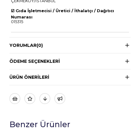
ÇEKMEKÖY/İSTANBUL
☑️
Gıda İşletmecisi / Üretici / İthalatçı / Dağıtıcı
Numarası
015315
YORUMLAR
(0)
ÖDEME SEÇENEKLERI
ÜRÜN ÖNERILERI
Benzer Ürünler