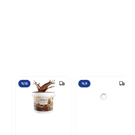
%16
%9