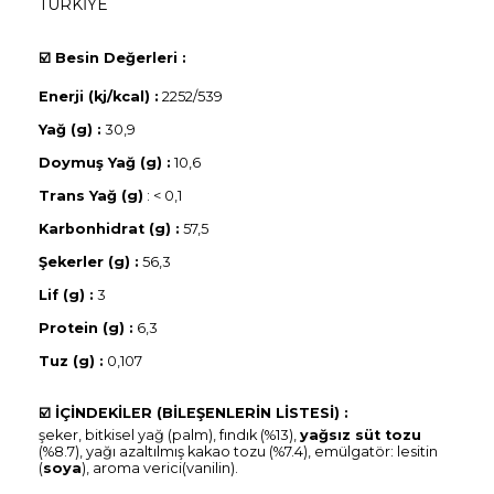
TÜRKİYE
☑️
Besin Değerleri :
Enerji (kj/kcal) :
2252/539
Yağ (g) :
30,9
Doymuş Yağ (g) :
10,6
Trans Yağ (g)
: < 0,1
Karbonhidrat (g) :
57,5
Şekerler (g) :
56,3
Lif (g) :
3
Protein (g) :
6,3
Tuz (g) :
0,107
☑️
İÇİNDEKİLER (BİLEŞENLERİN LİSTESİ) :
şeker, bitkisel yağ (palm), fındık (%13),
yağsız süt tozu
(%8.7), yağı azaltılmış kakao tozu (%7.4), emülgatör: lesitin
(
soya
), aroma verici(vanilin).