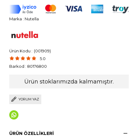
Marka
:
Nutella
(001909)
5.0
Barkod
:
80176800
Ürün stoklarımızda kalmamıştır.
YORUM YAZ
ÜRÜN ÖZELLIKLERI