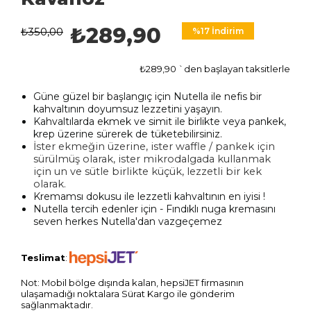
₺289,90
₺350,00
%
17
İndirim
₺289,90
`den başlayan taksitlerle
Güne güzel bir başlangıç ​​için Nutella ile nefis bir
kahvaltının doyumsuz lezzetini yaşayın.
Kahvaltılarda ekmek ve simit ile birlikte veya pankek,
krep üzerine sürerek de tüketebilirsiniz.
İster ekmeğin üzerine, ister waffle / pankek için
sürülmüş olarak, ister
mikrodalgada kullanmak
için un ve sütle birlikte küçük, lezzetli bir kek
olarak.
K
remamsı dokusu ile lezzetli kahvaltının en iyisi !
Nutella tercih edenler için - Fındıklı nuga kremasını
seven herkes Nutella'dan vazgeçemez
Teslimat
:
Not: Mobil bölge dışında kalan, hepsiJET firmasının
ulaşamadığı noktalara Sürat Kargo ile gönderim
sağlanmaktadır.