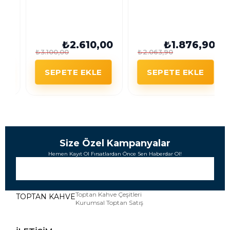
Gürsoy Kakaolu
Nutio Kakaolu
Fındık Kreması 10kg
Fındık Kreması 10kg
Plastik Kova
Plastik Kova
₺2.610,00
₺1.876,90
₺3.100,00
₺2.063,90
SEPETE EKLE
SEPETE EKLE
Size Özel Kampanyalar
Hemen Kayıt Ol Fırsatlardan Önce Sen Haberdar Ol!
Toptan Kahve Çeşitleri
TOPTAN KAHVE
Kurumsal Toptan Satış