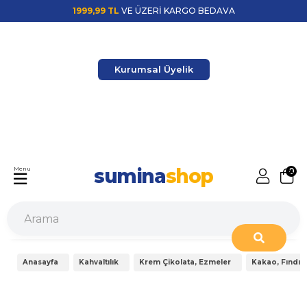
1999,99 TL
VE ÜZERİ KARGO BEDAVA
Kurumsal Üyelik
sumina
shop
Menu
0
Anasayfa
Kahvaltılık
Krem Çikolata, Ezmeler
Kakao, Fındık