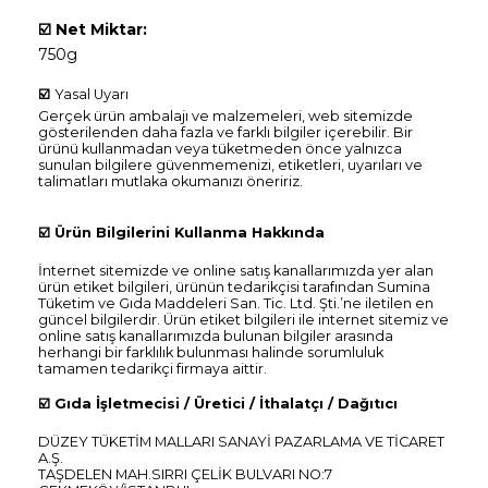
☑️
Net Miktar:
750g
☑️
Yasal Uyarı
Gerçek ürün ambalajı ve malzemeleri, web sitemizde
gösterilenden daha fazla ve farklı bilgiler içerebilir. Bir
ürünü kullanmadan veya tüketmeden önce yalnızca
sunulan bilgilere güvenmemenizi, etiketleri, uyarıları ve
talimatları mutlaka okumanızı öneririz.
☑️
Ürün Bilgilerini Kullanma Hakkında
İnternet sitemizde ve online satış kanallarımızda yer alan
ürün etiket bilgileri, ürünün tedarikçisi tarafından Sumina
Tüketim ve Gıda Maddeleri San. Tic. Ltd. Şti.’ne iletilen en
güncel bilgilerdir. Ürün etiket bilgileri ile internet sitemiz ve
online satış kanallarımızda bulunan bilgiler arasında
herhangi bir farklılık bulunması halinde sorumluluk
tamamen tedarikçi firmaya aittir.
☑️
Gıda İşletmecisi / Üretici / İthalatçı / Dağıtıcı
DÜZEY TÜKETİM MALLARI SANAYİ PAZARLAMA VE TİCARET
A.Ş.
TAŞDELEN MAH.SIRRI ÇELİK BULVARI NO:7