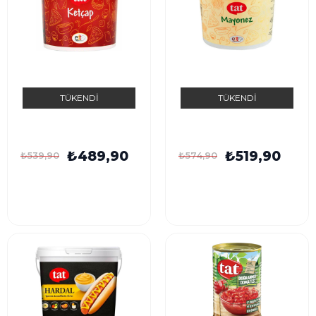
TÜKENDI
TÜKENDI
Tat Ketçap Tatlı 9kg
Tat Mayonez 8kg
Plastik Kova
Plastik Kova
₺489,90
₺519,90
₺539,90
₺574,90