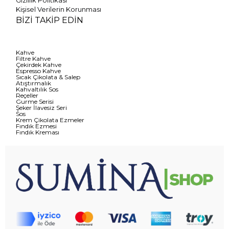
Gizlilik Politikası
Kişisel Verilerin Korunması
BİZİ TAKİP EDİN
Kahve
Filtre Kahve
Çekirdek Kahve
Espresso Kahve
Sıcak Çikolata & Salep
Atıştırmalık
Kahvaltılık Sos
Reçeller
Gurme Serisi
Şeker İlavesiz Seri
Sos
Krem Çikolata Ezmeler
Fındık Ezmesi
Fındık Kreması