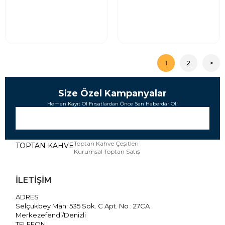
1
2
>
Size Özel Kampanyalar
Hemen Kayıt Ol Fırsatlardan Önce Sen Haberdar Ol!
Toptan Kahve Çeşitleri
TOPTAN KAHVE
Kurumsal Toptan Satış
İLETİŞİM
ADRES
Selçukbey Mah. 535 Sok. C Apt. No : 27CA
Merkezefendi/Denizli
TELEFON