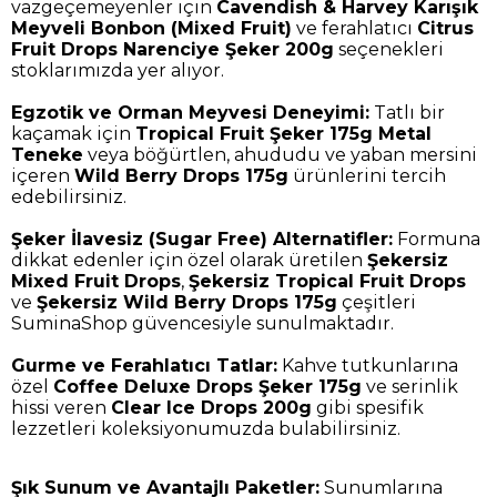
vazgeçemeyenler için
Cavendish & Harvey Karışık
Meyveli Bonbon (Mixed Fruit)
ve ferahlatıcı
Citrus
Fruit Drops Narenciye Şeker 200g
seçenekleri
stoklarımızda yer alıyor.
Egzotik ve Orman Meyvesi Deneyimi:
Tatlı bir
kaçamak için
Tropical Fruit Şeker 175g Metal
Teneke
veya böğürtlen, ahududu ve yaban mersini
içeren
Wild Berry Drops 175g
ürünlerini tercih
edebilirsiniz.
Şeker İlavesiz (Sugar Free) Alternatifler:
Formuna
dikkat edenler için özel olarak üretilen
Şekersiz
Mixed Fruit Drops
,
Şekersiz Tropical Fruit Drops
ve
Şekersiz Wild Berry Drops 175g
çeşitleri
SuminaShop güvencesiyle sunulmaktadır.
Gurme ve Ferahlatıcı Tatlar:
Kahve tutkunlarına
özel
Coffee Deluxe Drops Şeker 175g
ve serinlik
hissi veren
Clear Ice Drops 200g
gibi spesifik
lezzetleri koleksiyonumuzda bulabilirsiniz.
Şık Sunum ve Avantajlı Paketler:
Sunumlarına