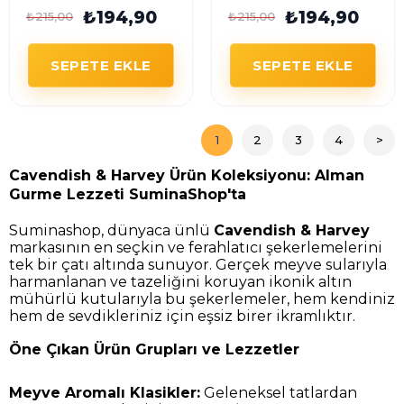
Aromalı Dolgulu
₺194,90
Aromalı Dolgulu
₺194,90
₺215,00
₺215,00
Şekerleme 175 g
Şekerleme 175 g
SEPETE EKLE
SEPETE EKLE
1
2
3
4
>
Cavendish & Harvey Ürün Koleksiyonu: Alman
Gurme Lezzeti SuminaShop'ta
Suminashop, dünyaca ünlü
Cavendish & Harvey
markasının en seçkin ve ferahlatıcı şekerlemelerini
tek bir çatı altında sunuyor. Gerçek meyve sularıyla
harmanlanan ve tazeliğini koruyan ikonik altın
mühürlü kutularıyla bu şekerlemeler, hem kendiniz
hem de sevdikleriniz için eşsiz birer ikramlıktır.
Öne Çıkan Ürün Grupları ve Lezzetler
Meyve Aromalı Klasikler:
Geleneksel tatlardan