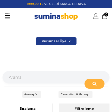
1999,99 TL
VE ÜZERİ KARGO BEDAVA
sumina
shop
Menu
0
Kurumsal Üyelik
Anasayfa
Cavendish & Harvey
Sıralama
Filtreleme