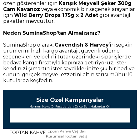
özen gösterenler için
Karışık Meyveli Şeker 300g
Cam Kavanoz
veya ekonomik bir seçenek arayanlar
için
Wild Berry Drops 175g x 2 Adet
gibi avantajlı
paketler mevcuttur.
Neden SuminaShop’tan Almalısınız?
SuminaShop olarak,
Cavendish & Harvey
’in seçkin
ürünlerini hızlı kargo avantajı, güvenli ödeme
seçenekleri ve belirli tutar üzerindeki siparişlerde
bedava kargo fırsatıyla kapınıza getiriyoruz. İster
kendinizi şımartın ister sevdiklerinize şık bir hediye
sunun; gerçek meyve lezzetini altın sarısı mühürlü
kutularda keşfedin.
Size Özel Kampanyalar
Hemen Kayıt Ol Fırsatlardan Önce Sen Haberdar Ol!
Toptan Kahve Çeşitleri
TOPTAN KAHVE
Kurumsal Toptan Satış