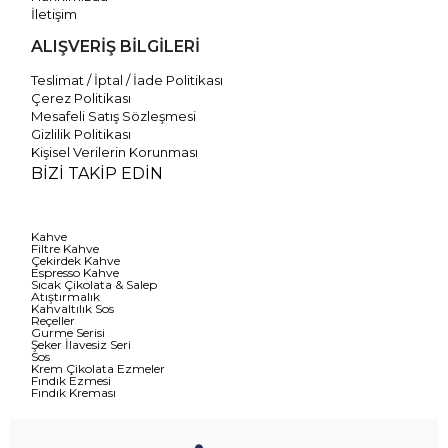
İletişim
ALIŞVERİŞ BİLGİLERİ
Teslimat / İptal / İade Politikası
Çerez Politikası
Mesafeli Satış Sözleşmesi
Gizlilik Politikası
Kişisel Verilerin Korunması
BİZİ TAKİP EDİN
Kahve
Filtre Kahve
Çekirdek Kahve
Espresso Kahve
Sıcak Çikolata & Salep
Atıştırmalık
Kahvaltılık Sos
Reçeller
Gurme Serisi
Şeker İlavesiz Seri
Sos
Krem Çikolata Ezmeler
Fındık Ezmesi
Fındık Kreması