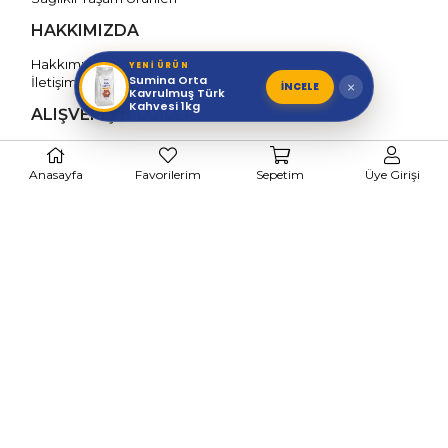
HAKKIMIZDA
Hakkımızda
YENİ ÜRÜN
Sumina Orta
İletişim
İNCELE
×
Kavrulmuş Türk
Kahvesi 1kg
ALIŞVERİŞ BİLGİLERİ
Teslimat / İptal / İade Politikası
Çerez Politikası
Anasayfa
Favorilerim
Sepetim
Üye Girişi
Mesafeli Satış Sözleşmesi
Gizlilik Politikası
Kişisel Verilerin Korunması
BİZİ TAKİP EDİN
Kahve
Filtre Kahve
Çekirdek Kahve
Espresso Kahve
Sıcak Çikolata & Salep
Atıştırmalık
Kahvaltılık Sos
Reçeller
Gurme Serisi
Şeker İlavesiz Seri
Sos
Krem Çikolata Ezmeler