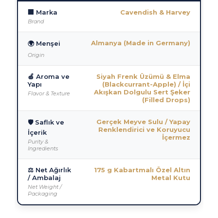
🏢 Marka
Cavendish & Harvey
Brand
Almanya (Made in Germany)
🌍 Menşei
Origin
🍏 Aroma ve
Siyah Frenk Üzümü & Elma
Yapı
(Blackcurrant-Apple) / İçi
Akışkan Dolgulu Sert Şeker
Flavor & Texture
(Filled Drops)
Gerçek Meyve Sulu / Yapay
🛡️ Saflık ve
Renklendirici ve Koruyucu
İçerik
İçermez
Purity &
Ingredients
⚖️ Net Ağırlık
175 g Kabartmalı Özel Altın
/ Ambalaj
Metal Kutu
Net Weight /
Packaging