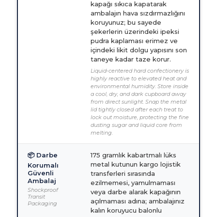
kapağı sıkıca kapatarak
ambalajın hava sızdırmazlığını
koruyunuz; bu sayede
şekerlerin üzerindeki ipeksi
pudra kaplaması erimez ve
içindeki likit dolgu yapısını son
taneye kadar taze korur.
Liquid-centered hard confectionery is
highly reactive to elevated heat and
environmental humidity. Store inside
a cool, dry, and dark cupboard away
from direct sunlight. Snap the metal
lid tightly closed after each treat to
lock out moisture, protecting the fine
dusting sugar and liquid core from
melting.
📦 Darbe
175 gramlık kabartmalı lüks
metal kutunun kargo lojistik
Korumalı
Güvenli
transferleri sırasında
Ambalaj
ezilmemesi, yamulmaması
Shockproof
veya darbe alarak kapağının
Transit
açılmaması adına; ambalajınız
Packaging
kalın koruyucu balonlu