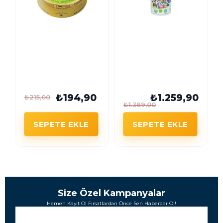
MOM Magical
Elit Çikolata Çilek
Organic Moods
Dolgulu Bonbon
Lolipop 5,8 g 200
Şeker 1kg Glutensiz
Adet
₺1.259,90
₺229,90
₺253,90
₺1.389,00
SEPETE EKLE
SEPETE EKLE
Size Özel Kampanyalar
Hemen Kayıt Ol Fırsatlardan Önce Sen Haberdar Ol!