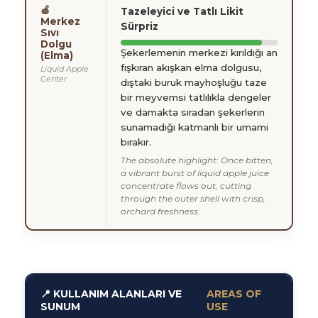
🍏
Tazeleyici ve Tatlı Likit
Merkez
Sürpriz
Sıvı
Dolgu
Şekerlemenin merkezi kırıldığı an
(Elma)
fışkıran akışkan elma dolgusu,
Liquid Apple
Center
dıştaki buruk mayhoşluğu taze
bir meyvemsi tatlılıkla dengeler
ve damakta sıradan şekerlerin
sunamadığı katmanlı bir umami
bırakır.
The absolute highlight: Once bitten,
a vibrant burst of liquid apple juice
concentrate flows out, cutting
through the outer shell with crisp,
orchard freshness.
📍 KULLANIM ALANLARI VE
AREAS OF
SUNUM
USE