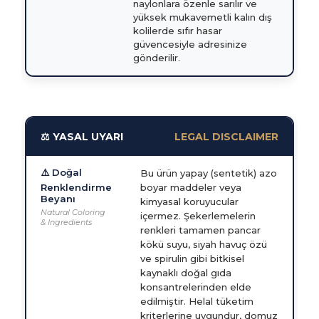
naylonlara özenle sarılır ve
yüksek mukavemetli kalın dış
kolilerde sıfır hasar
güvencesiyle adresinize
gönderilir.
⚖️ YASAL UYARI
LEGAL DISCLAIMER
⚠️ Doğal
Bu ürün yapay (sentetik) azo
Renklendirme
boyar maddeler veya
Beyanı
kimyasal koruyucular
Natural Coloring
içermez. Şekerlemelerin
& Ingredients
renkleri tamamen pancar
kökü suyu, siyah havuç özü
ve spirulin gibi bitkisel
kaynaklı doğal gıda
konsantrelerinden elde
edilmiştir. Helal tüketim
kriterlerine uygundur, domuz