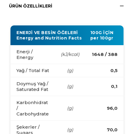
ÜRÜN ÖZELLIKLERI
ENERJİ VE BESİN ÖĞELERİ
100G İÇİN
Energy and Nutrition Facts
per 100gr
Enerji /
(kJ/kcal)
1648 / 388
Energy
Yağ / Total Fat
(g)
0,5
Doymuş Yağ /
(g)
0,1
Saturated Fat
Karbonhidrat
/
(g)
96,0
Carbohydrate
Şekerler /
(g)
70,0
Sugars