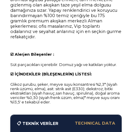
gizlenmiş olan akışkan taze yeşil elma dolgusu
damağınıza sızar. Yapay renklendirici ve koruyucu
barındırmayan %100 temiz içeriğiyle bu 175
gramlık premium akışkan merkezli Alman
şekerlemesi; ofis masalarınız, Vip toplantı
odalarınız ve seyahat anlarınız için en seçkin gurme
refakatçidir.
☑️
Alerjen Bileşenler :
Süt parçacıkları içerebilir. Domuz yağı ve katkıları yoktur.
☑️
İÇİNDEKİLER (BİLEŞENLERİN) LİSTESİ:
Glikoz şurubu, şeker, meyve suyu konsantresi %2,3* (siyah
renk üzümü, elma), asit: sitrik asit (E330); dekstroz, bitki
ekstraktları (siyah havuç,sarı havuç, spirulina), doğal aroma
vericiler %0,30 (siyah frenk üzüm, elma)* meyve suyu oranı
%13,5' e tekabül eder.
TECHNICAL DATA
📋 TEKNİK VERİLER