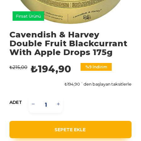
Fırsat Ürünü
Cavendish & Harvey
Double Fruit Blackcurrant
With Apple Drops 175g
₺194,90
₺215,00
%
9
İndirim
₺194,90
`den başlayan taksitlerle
ADET