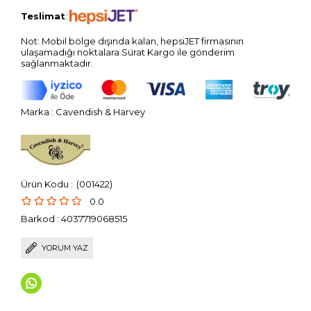
Teslimat
:
Not: Mobil bölge dışında kalan, hepsiJET firmasının
ulaşamadığı noktalara Sürat Kargo ile gönderim
sağlanmaktadır.
Marka
:
Cavendish & Harvey
(001422)
0.0
Barkod
:
4037719068515
YORUM YAZ