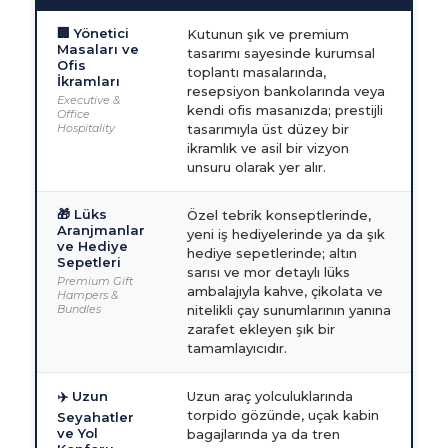
🏢 Yönetici
Kutunun şık ve premium
Masaları ve
tasarımı sayesinde kurumsal
Ofis
toplantı masalarında,
İkramları
resepsiyon bankolarında veya
Executive &
kendi ofis masanızda; prestijli
Office
Hospitality
tasarımıyla üst düzey bir
ikramlık ve asil bir vizyon
unsuru olarak yer alır.
🎁 Lüks
Özel tebrik konseptlerinde,
Aranjmanlar
yeni iş hediyelerinde ya da şık
ve Hediye
hediye sepetlerinde; altın
Sepetleri
sarısı ve mor detaylı lüks
Premium Gift
ambalajıyla kahve, çikolata ve
Hampers &
Bundles
nitelikli çay sunumlarının yanına
zarafet ekleyen şık bir
tamamlayıcıdır.
✈️ Uzun
Uzun araç yolculuklarında
torpido gözünde, uçak kabin
Seyahatler
ve Yol
bagajlarında ya da tren