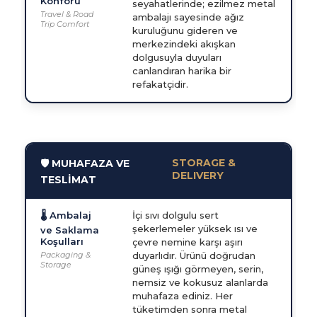
Konforu
seyahatlerinde; ezilmez metal
Travel & Road
ambalajı sayesinde ağız
Trip Comfort
kuruluğunu gideren ve
merkezindeki akışkan
dolgusuyla duyuları
canlandıran harika bir
refakatçidir.
STORAGE &
🛡️ MUHAFAZA VE
DELIVERY
TESLİMAT
🌡️ Ambalaj
İçi sıvı dolgulu sert
şekerlemeler yüksek ısı ve
ve Saklama
Koşulları
çevre nemine karşı aşırı
Packaging &
duyarlıdır. Ürünü doğrudan
Storage
güneş ışığı görmeyen, serin,
nemsiz ve kokusuz alanlarda
muhafaza ediniz. Her
tüketimden sonra metal