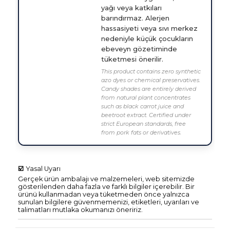
yağı veya katkıları
barındırmaz. Alerjen
hassasiyeti veya sıvı merkez
nedeniyle küçük çocukların
ebeveyn gözetiminde
tüketmesi önerilir.
This product contains zero synthetic
azo dyes or chemical preservatives.
Candy shades are entirely derived
from natural plant concentrates
such as black carrot juice and
beetroot extract. Certified under
strict European standards, free
from pork fats or derivatives.
☑️
Yasal Uyarı
Gerçek ürün ambalajı ve malzemeleri, web sitemizde
gösterilenden daha fazla ve farklı bilgiler içerebilir. Bir
ürünü kullanmadan veya tüketmeden önce yalnızca
sunulan bilgilere güvenmemenizi, etiketleri, uyarıları ve
talimatları mutlaka okumanızı öneririz.