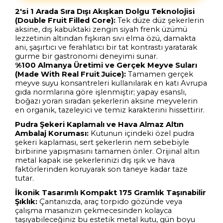
2'si 1 Arada Sıra Dışı Akışkan Dolgu Teknolojisi
(Double Fruit Filled Core):
Tek düze düz şekerlerin
aksine, dış kabuktaki zengin siyah frenk üzümü
lezzetinin altından fışkıran sıvı elma özü, damakta
ani, şaşırtıcı ve ferahlatıcı bir tat kontrastı yaratarak
gurme bir gastronomi deneyimi sunar.
%100 Almanya Üretimi ve Gerçek Meyve Suları
(Made With Real Fruit Juice):
Tamamen gerçek
meyve suyu konsantreleri kullanılarak en katı Avrupa
gıda normlarına göre işlenmiştir; yapay esanslı,
boğazı yoran sıradan şekerlerin aksine meyvelerin
en organik, tazeleyici ve temiz karakterini hissettirir.
Pudra Şekeri Kaplamalı ve Hava Almaz Altın
Ambalaj Koruması:
Kutunun içindeki özel pudra
şekeri kaplaması, sert şekerlerin nem sebebiyle
birbirine yapışmasını tamamen önler. Orijinal altın
metal kapak ise şekerlerinizi dış ışık ve hava
faktörlerinden koruyarak son taneye kadar taze
tutar.
İkonik Tasarımlı Kompakt 175 Gramlık Taşınabilir
Şıklık:
Çantanızda, araç torpido gözünde veya
çalışma masanızın çekmecesinden kolayca
taşıyabileceğiniz bu estetik metal kutu, gün boyu