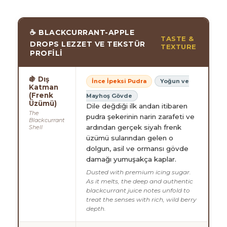
☕ BLACKCURRANT-APPLE
TASTE &
DROPS LEZZET VE TEKSTÜR
TEXTURE
PROFILI
🍇 Dış
İnce İpeksi Pudra
Yoğun ve
Katman
(Frenk
Mayhoş Gövde
Üzümü)
Dile değdiği ilk andan itibaren
The
pudra şekerinin narin zarafeti ve
Blackcurrant
ardından gerçek siyah frenk
Shell
üzümü sularından gelen o
dolgun, asil ve ormansı gövde
damağı yumuşakça kaplar.
Dusted with premium icing sugar.
As it melts, the deep and authentic
blackcurrant juice notes unfold to
treat the senses with rich, wild berry
depth.