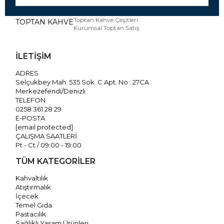
Toptan Kahve Çeşitleri
TOPTAN KAHVE
Kurumsal Toptan Satış
İLETİŞİM
ADRES
Selçukbey Mah. 535 Sok. C Apt. No : 27CA
Merkezefendi/Denizli
TELEFON
0258 361 28 29
E-POSTA
[email protected]
ÇALIŞMA SAATLERİ
Pt - Ct / 09:00 - 19:00
TÜM KATEGORİLER
Kahvaltılık
Atıştırmalık
İçecek
Temel Gıda
Pastacılık
Sağlıklı Yaşam Ürünleri