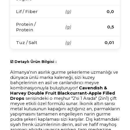
Lif / Fiber
(g)
0,0
Protein /
(g)
0,5
Protein
Tuz / Salt
(g)
0,01
☑️
Detaylı Ürün Bilgisi :
Almanya’nın asırlık gurme şekerleme uzmanlığı ve
dünyaca ünlü marka kaleneği, sizi kuzey
bahçelerinin en asil ve canlandırıcı meyve
kombinasyonuyla buluşturuyor!
Cavendish &
Harvey Double Fruit Blackcurrant-Apple Filled
Drops
serisindeki o meşhur "2'si 1 Arada" (2in1) çift
meyve etkili özel formülü sunar. İkonik altın sarısı
metal kutusunun kapağını açtığınız an, parmakların
yapışmasını tamamen engelleyen narin gurme
pudra şekeri kaplaması sizi karşılar. Dış katmandaki
siyah frenk üzümlerinin derin, asil ve hafif mayhoş
aroması ağızda yavaşça erirken, tam merkezine