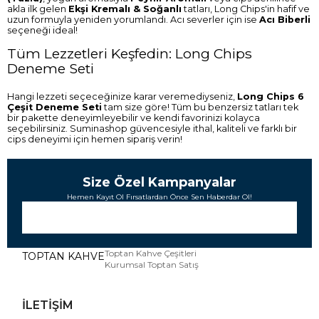
akla ilk gelen
Ekşi Kremalı & Soğanlı
tatları, Long Chips'in hafif ve
uzun formuyla yeniden yorumlandı. Acı severler için ise
Acı Biberli
seçeneği ideal!
Tüm Lezzetleri Keşfedin: Long Chips
Deneme Seti
Hangi lezzeti seçeceğinize karar veremediyseniz,
Long Chips 6
Çeşit Deneme Seti
tam size göre! Tüm bu benzersiz tatları tek
bir pakette deneyimleyebilir ve kendi favorinizi kolayca
seçebilirsiniz. Suminashop güvencesiyle ithal, kaliteli ve farklı bir
cips deneyimi için hemen sipariş verin!
Size Özel Kampanyalar
Hemen Kayıt Ol Fırsatlardan Önce Sen Haberdar Ol!
Toptan Kahve Çeşitleri
TOPTAN KAHVE
Kurumsal Toptan Satış
İLETİŞİM