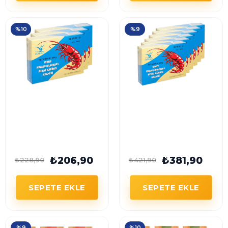
%10
%9
SKYBIRD Kızartmalık
SKYBIRD Kızartmalık
Beyaz Karides Krakeri
Beyaz Karides Krakeri
200 g x 3 Adet
200 g x 6 Adet
₺206,90
₺381,90
₺228,90
₺421,90
SEPETE EKLE
SEPETE EKLE
%9
%10