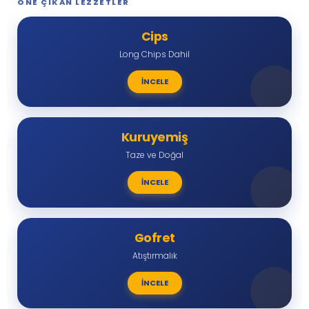
ÖNE ÇIKAN LEZZETLER
Cips
Long Chips Dahil
İNCELE
Kuruyemiş
Taze ve Doğal
İNCELE
Gofret
Atıştırmalık
İNCELE