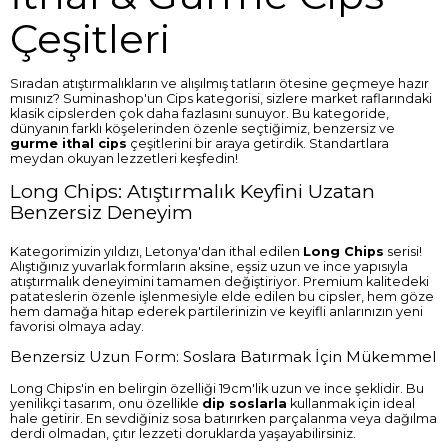
Çeşitleri
Sıradan atıştırmalıkların ve alışılmış tatların ötesine geçmeye hazır
mısınız? Suminashop'un Cips kategorisi, sizlere market raflarındaki
klasik cipslerden çok daha fazlasını sunuyor. Bu kategoride,
dünyanın farklı köşelerinden özenle seçtiğimiz, benzersiz ve
gurme ithal cips
çeşitlerini bir araya getirdik. Standartlara
meydan okuyan lezzetleri keşfedin!
Long Chips: Atıştırmalık Keyfini Uzatan
Benzersiz Deneyim
Kategorimizin yıldızı, Letonya'dan ithal edilen
Long Chips
serisi!
Alıştığınız yuvarlak formların aksine, eşsiz uzun ve ince yapısıyla
atıştırmalık deneyimini tamamen değiştiriyor. Premium kalitedeki
patateslerin özenle işlenmesiyle elde edilen bu cipsler, hem göze
hem damağa hitap ederek partilerinizin ve keyifli anlarınızın yeni
favorisi olmaya aday.
Benzersiz Uzun Form: Soslara Batırmak İçin Mükemmel
Long Chips'in en belirgin özelliği 19cm'lik uzun ve ince şeklidir. Bu
yenilikçi tasarım, onu özellikle
dip soslarla
kullanmak için ideal
hale getirir. En sevdiğiniz sosa batırırken parçalanma veya dağılma
derdi olmadan, çıtır lezzeti doruklarda yaşayabilirsiniz.