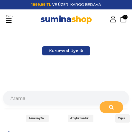
1999,99 TL
VE ÜZERİ KARGO BEDAVA
sumina
shop
Menu
0
Kurumsal Üyelik
Anasayfa
Atıştırmalık
Cips