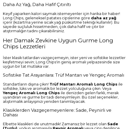
Daha Az Yağ, Daha Hafif Çıtırıltı
Keyif yaparken kalori saymak istemeyenler için harika bir haber!
Long Chips, geleneksel patates cipslerine göre
daha az yağ
içerir (kızartma yerine sıcak yağ püskürtme tekniği kullanılır). Bu
sayede suçluluk hissetmeden, çok daha hafif ve çıtır bir
atıştırmalığın tadını çıkarabilirsiniz.
Her Damak Zevkine Uygun Gurme Long
Chips Lezzetleri
İster klasik tatlardan vazgeçemeyin, ister yeni ve sofistike lezzetler
keşfetmeyi sevin; Long Chips'in geniş aromalı yelpazesinde size
uygun bir tat mutlaka var.
Sofistike Tat Arayanlara: Trüf Mantarı ve Yengeç Aromalı
Standartların dışına çıkın!
Trüf Mantarı Aromalı Long Chips
ile
sofistike, lüks ve aromatik bir lezzet yolculuğuna çıkın. Veya
Yengeç Aromalı Long Chips
ile denizden gelen farklı, merak
uyandıran ve gurme bir tadı deneyimleyin. Bu özel seçenekler,
atıştırmalık anlayışınızı yeniden tanımlayacak.
Klasiklerden Vazgeçemeyenlere: Sade, Peynirli ve
Dahası
Elbette klasikleri de unutmadık! Zamansız bir lezzet olan
Sade
(Tuzlu)
, yoğun aromasıyla
Peynir Aromalı
veya cips denilince